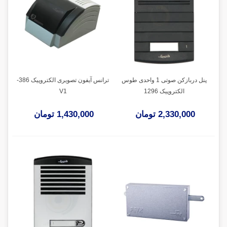
پنل دربازکن صوتی 1 واحدی طوس
ترانس آیفون تصویری الکتروپیک 386-
الکتروپیک 1296
V1
2,330,000 تومان
1,430,000 تومان