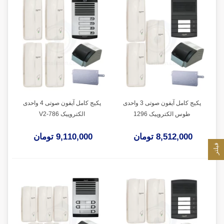
پکیج کامل آیفون صوتی 3 واحدی
پکیج کامل آیفون صوتی 4 واحدی
طوس الکتروپیک 1296
الکتروپیک V2-786
8,512,000 تومان
9,110,000 تومان
فیلتر