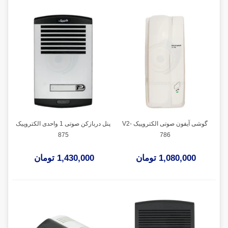
گوشی آیفون صوتی الکتروپیک V2-
پنل دربازکن صوتی 1 واحدی الکتروپیک
875
786
1,080,000 تومان
1,430,000 تومان