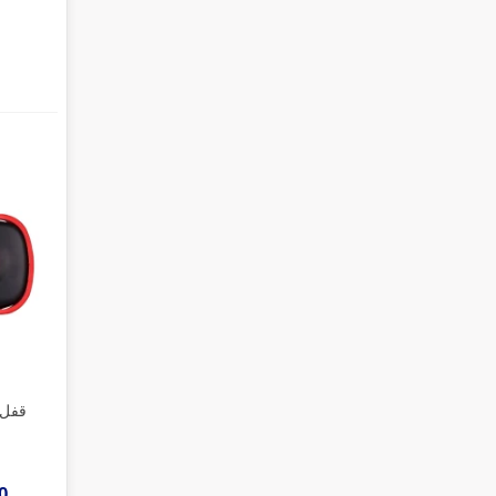
قفل 
00