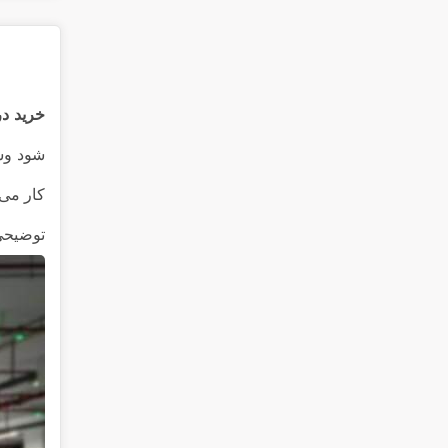
خرید در
شود وسا
کار می 
توضیحی