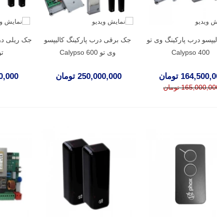
یپسو درب پارکینگ وی تو
جک برقی درب پارکینگ کالیپسو
جک ریلی در
Calypso 400
وی تو Calypso 600
تو 800
164,500, تومان
250,000,000 تومان
,000,000
165,000,0 تومان