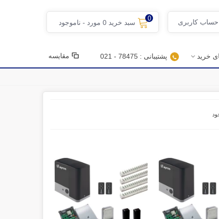
0
 حساب کاربری
سبد خرید
0
مورد
-
ناموجود
مقایسه
ای خرید
پشتیبانی : 78475 - 021
ود