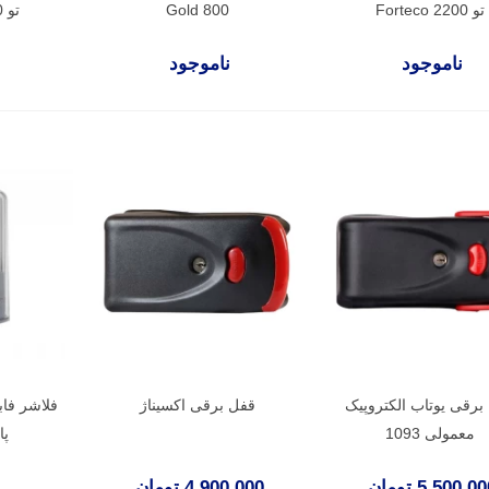
تو Forteco 2200
Gold 800
تو Forteco 2500
ناموجود
ناموجود
برقی یوتاب الکتروپیک
قفل برقی اکسیناژ
فلاشر فا
معمولی 1093
پا
5,500,0 تومان
4,900,000 تومان