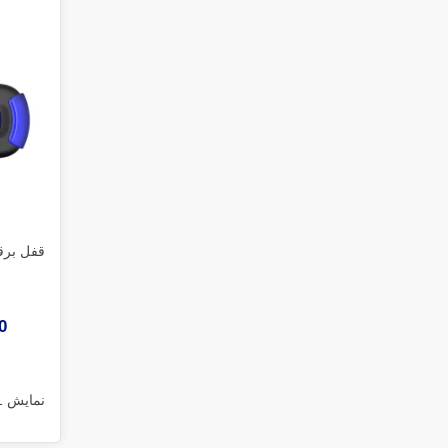
قفل برقی ت
00
نمایش 1 تا 21 از 21 مورد