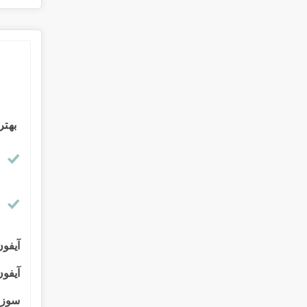
بهت
آیفو
آیفو
سوز