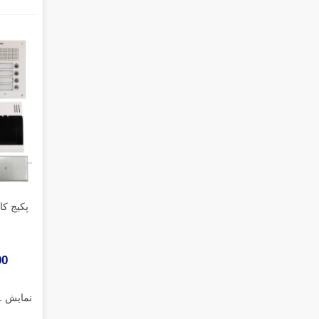
000
نمایش 1 تا 17 از 17 مورد