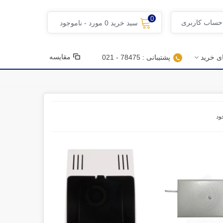
0
 حساب کاربری
سبد خرید
0
مورد
-
ناموجود
مقایسه
ای خرید
پشتیبانی : 78475 - 021
ود