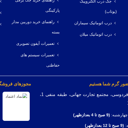
راهنمای خرید جک برقی
جک درب الکتروپیک
پارکینگی
(یوتاب)
راهنمای خرید دوربین مدار
درب اتوماتیک سیماران
بسته
درب اتوماتیک میلان
تعمیرات آیفون تصویری
تعمیرات سیستم های
حفاظتی
ضور گرم شما هستیم
مجوزهای فروشگاه
میدان فردوسی، مجتمع تجارت جهانی، طبقه منفی 1،
چهارشنبه:
(9
صبح تا 4 بعدازظهر)
ه:
(9 صبح تا 12 بعدازظهر)