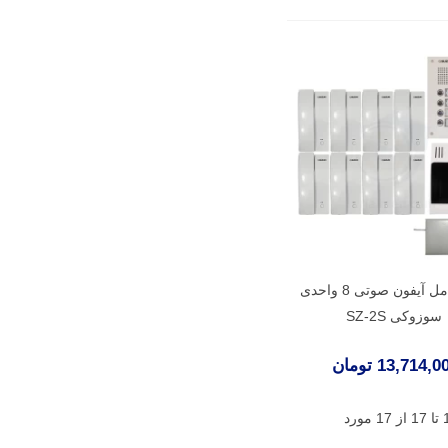
پکیج کامل آیفون صوتی 8 واحدی
سوزوکی SZ-2S
13,714, تومان