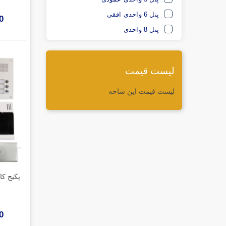
پنل 6 واحدی افقی
00
پنل 8 واحدی
لیست قیمت
لیست قیمت این شاخه
00