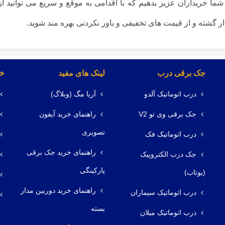
ا خریداران عزیز بدهیم که با اقدامی به موقع و سریع می توانید ا
ر گشته و از قیمت های تخفیفی و باور نکردنی بهره مند شوید.
جک برقی درب
لینک های مفید
خد
درب اتوماتیک آلدو
آریا مگ (وبلاگ)
جک برقی وی تو V2
راهنمای خرید آیفون
تصویری
درب اتوماتیک فک
راهنمای خرید جک برقی
جک درب الکتروپیک
پارکینگی
(یوتاب)
راهنمای خرید دوربین مدار
درب اتوماتیک سیماران
بسته
درب اتوماتیک میلان