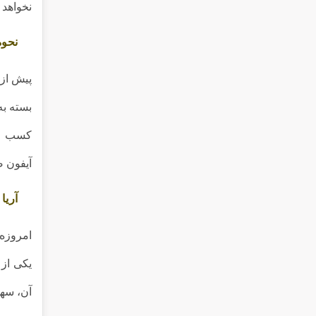
نخواهد 
نحوه
پیش از 
بسته به
کسب اط
آیفون ص
آریا
امروزه 
یکی از 
آن، سهو