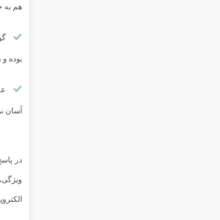
هم به 
گو
بوده و 
عل
آسان ن
در پاسخ
ویژگی، 
الکتروپ