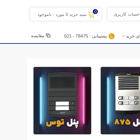
0
 حساب کاربری
سبد خرید
0
مورد
-
ناموجود
مقایسه
ای خرید
پشتیبانی : 78475 - 021