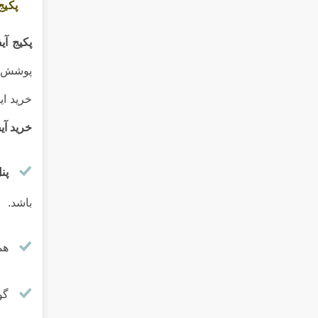
پکیج
پکیج آ
پوشش 
خرید ای
خرید آی
پن
باشد.
هم
گو