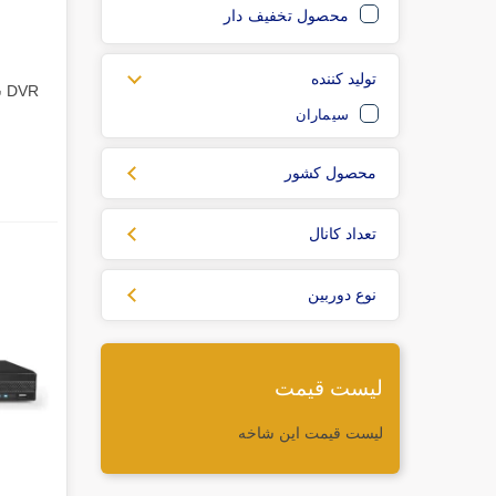
محصول تخفیف دار
تولید کننده
DVR سیماران SM-XV1401L2
سیماران
محصول کشور
تعداد کانال
نوع دوربین
لیست قیمت
لیست قیمت این شاخه