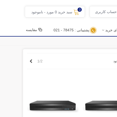
0
 حساب کاربری
سبد خرید
0
مورد
-
ناموجود
مقایسه
ای خرید
پشتیبانی : 78475 - 021
بعدی
1/2
ود