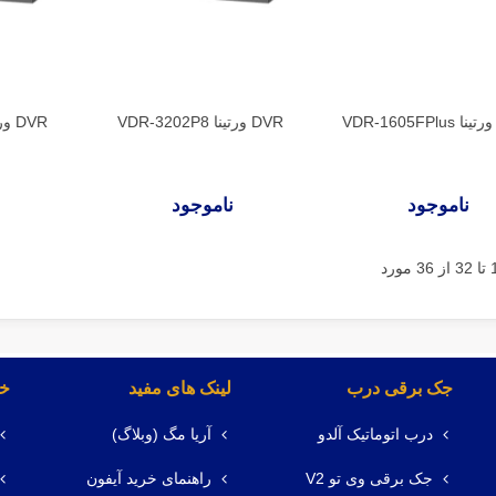
DVR ورتینا VDR-3202P8
DVR ورتینا VDR-3202P4
ناموجود
ناموجود
جک برقی درب
لینک های مفید
خد
درب اتوماتیک آلدو
آریا مگ (وبلاگ)
جک برقی وی تو V2
راهنمای خرید آیفون