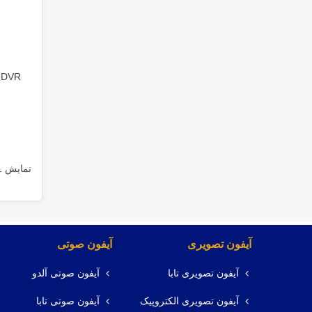
DVR ورتینا VDR-1605FPlus
نمایش 1 تا 32 از 36 مورد
آیفون تصویری
آیفون صوتی
آیفون تصویری تابا
آیفون صوتی آلدو
آیفون تصویری الکتروپیک
آیفون صوتی تابا