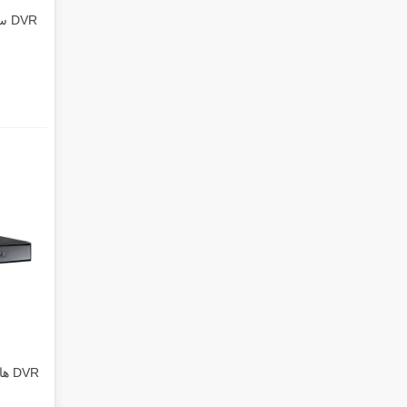
DVR سیماران SM-XV21608M5