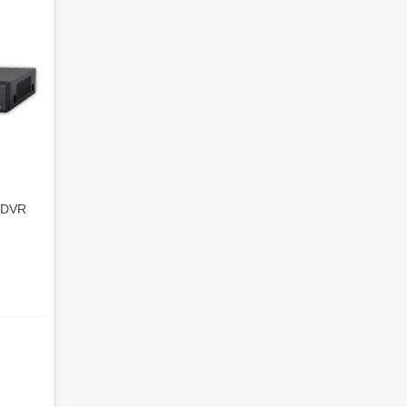
DVR سیماران SM-AH801M