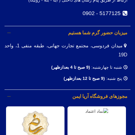
ارتباط از طریق پیام رسان های داخلی ( ایتا - بله - روبیکا)
5177125 - 0902
میزبان حضور گرم شما هستیم
میدان فردوسی، مجتمع تجارت جهانی، طبقه منفی 1، واحد
19D
شنبه تا چهارشنبه:
(9
صبح تا 4 بعدازظهر)
پنج شنبه:
(9 صبح تا 12 بعدازظهر)
مجوزهای فروشگاه آریا ایمن