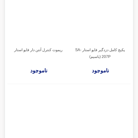
پکیج کامل دزدگیر فایو استار SA-
ریموت کنترل آنتن دار فایو استار
207P (باسیم)
ناموجود
ناموجود