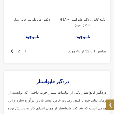
پکیج کامل دزدگیر فایو استار +GSA-
دتکتور دود وایرلس فایو استار
209 (باسیم)
ناموجود
ناموجود
بعدی
نمایش 1 تا 32 از 48 مورد
1
2
دزدگیر فایواستار
دزدگیر فایواستار
یکی از تولیدات بسیار خوب داخلی که توانسته از
زمان تولید خود تا کنون رضایت خاص مشتریان را برآوره سازد و این
فیلتر
هدفی است که شرکت فایواستار از همان ابتدای کار به دنبالش بوده