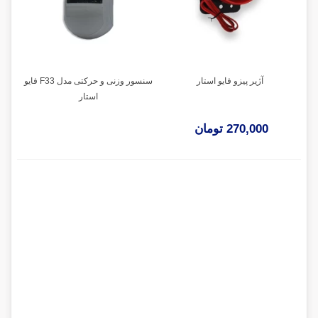
آژیر پیزو فایو استار
سنسور وزنی و حرکتی مدل F33 فایو
استار
270,000 تومان