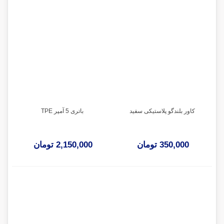
کاور بلندگو پلاستیکی سفید
باتری 5 آمپر TPE
350,000 تومان
2,150,000 تومان