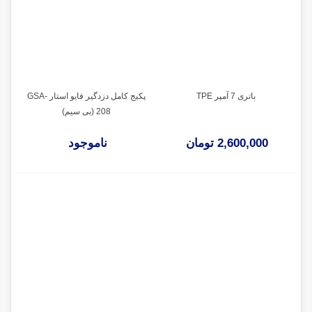
باتری 7 آمپر TPE
پکیج کامل دزدگیر فایو استار GSA-
208 (بی سیم)
2,600,000 تومان
ناموجود