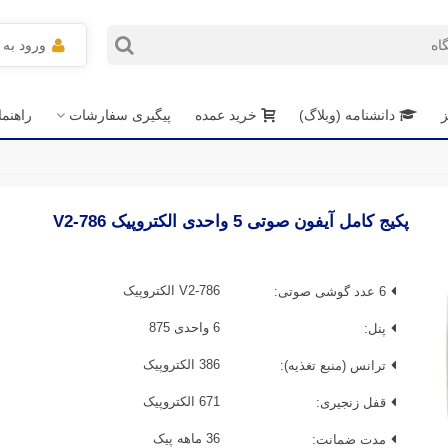
ورود به
ز
دانشنامه (وبلاگ)
خرید عمده
پیگیری سفارشات
راهنم
پکیج کامل آیفون صوتی 5 واحدی الکتروپیک V2-786
6 عدد گوشی صوتی:
V2-786 الکتروپیک
پنل:
6 واحدی 875
ترانس (منبع تغذیه):
386 الکتروپیک
قفل زنجیری:
671 الکتروپیک
مدت ضمانت:
36 ماهه پیک