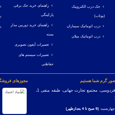
راهنمای خرید جک برقی
جک درب الکتروپیک
پارکینگی
(یوتاب)
راهنمای خرید دوربین مدار
درب اتوماتیک سیماران
بسته
درب اتوماتیک میلان
تعمیرات آیفون تصویری
تعمیرات سیستم های
حفاظتی
ضور گرم شما هستیم
مجوزهای فروشگاه
میدان فردوسی، مجتمع تجارت جهانی، طبقه منفی 1،
چهارشنبه:
(9
صبح تا 4 بعدازظهر)