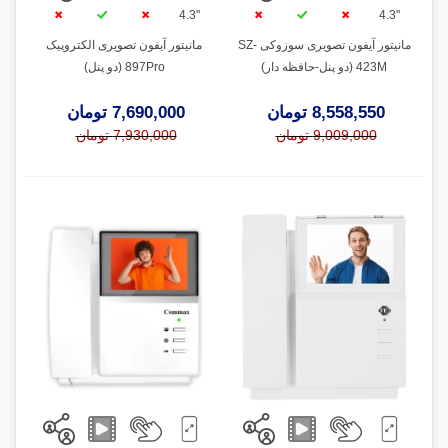
"4.3
"4.3
مانیتور آیفون تصویری سوزوکی SZ-
مانیتور آیفون تصویری الکتروپیک
423M (دو پنل-حافظه دار)
897Pro (دو پنل)
8,558,550 تومان
7,690,000 تومان
9,009,000 تومان
7,930,000 تومان