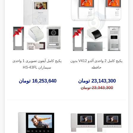
پکیج کامل 2 واحدی آلدو V412 بدون
پکیج کامل آیفون تصویری 1 واحدی
حافظه
سیماران HS-43FL
23,143,300 تومان
16,253,640 تومان
23,343,300 تومان