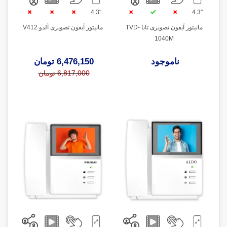
"4.3
"4.3
مانیتور آیفون تصویری تابا TVD-
مانیتور آیفون تصویری آلدو V412
1040M
ناموجود
6,476,150 تومان
6,817,000 تومان