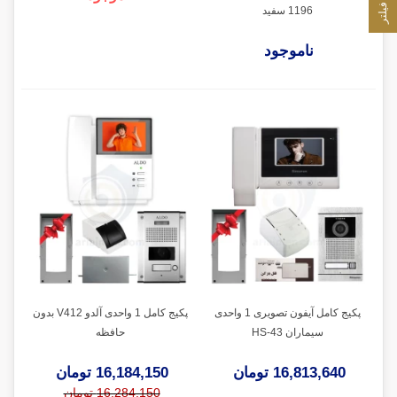
فیلتر
1196 سفید
ناموجود
پکیج کامل آیفون تصویری 1 واحدی
پکیج کامل 1 واحدی آلدو V412 بدون
سیماران HS-43
حافظه
16,813,640 تومان
16,184,150 تومان
16,284,150 تومان