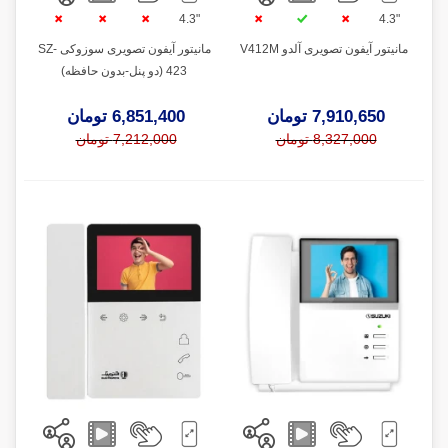
"4.3
"4.3
مانیتور آیفون تصویری آلدو V412M
مانیتور آیفون تصویری سوزوکی SZ-
423 (دو پنل-بدون حافظه)
7,910,650 تومان
6,851,400 تومان
8,327,000 تومان
7,212,000 تومان