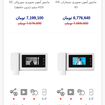
مانیتور آیفون تصویری سیماران HS-
مانیتور آیفون تصویری سوزوکی SZ-
43
415i سفید (بدون حافظه)
6,776,640 تومان
7,199,100 تومان
7,059,000 تومان
7,578,000 تومان
"4.3
"4.3