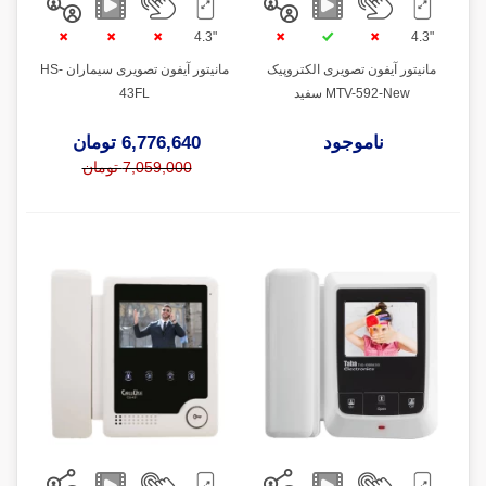
"4.3
"4.3
مانیتور آیفون تصویری الکتروپیک
مانیتور آیفون تصویری سیماران HS-
MTV-592-New سفید
43FL
ناموجود
6,776,640 تومان
7,059,000 تومان