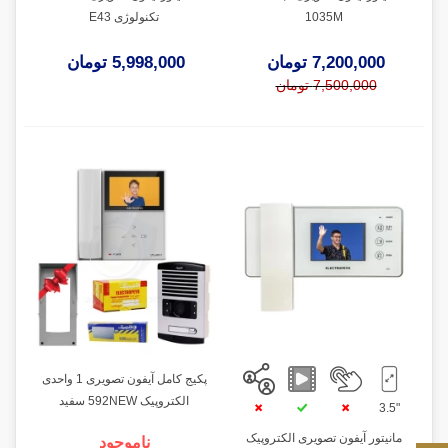
1035M
تکنولوژی E43
7,200,000 تومان
5,998,000 تومان
7,500,000 تومان
پکیج کامل آیفون تصویری 1 واحدی
الکتروپیک 592NEW سفید
"3.5
مانیتور آیفون تصویری الکتروپیک
ناموجود