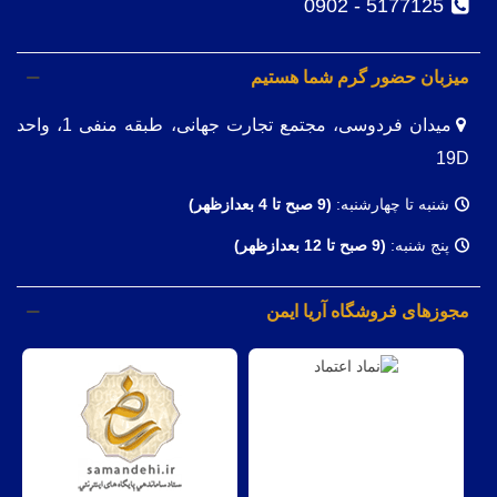
5177125 - 0902
میزبان حضور گرم شما هستیم
میدان فردوسی، مجتمع تجارت جهانی، طبقه منفی 1، واحد
19D
شنبه تا چهارشنبه:
(9
صبح تا 4 بعدازظهر)
پنج شنبه:
(9 صبح تا 12 بعدازظهر)
مجوزهای فروشگاه آریا ایمن