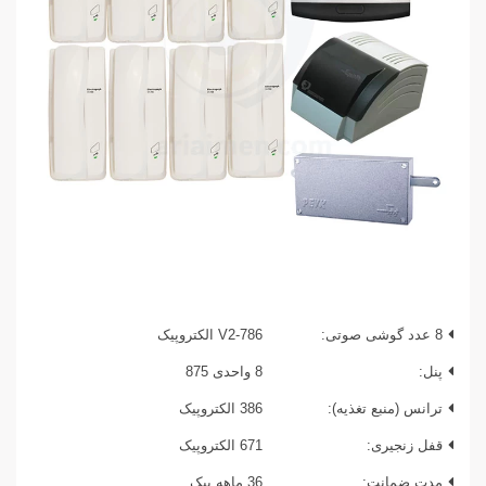
8 عدد گوشی صوتی:
V2-786 الکتروپیک
پنل:
8 واحدی 875
ترانس (منبع تغذیه):
386 الکتروپیک
قفل زنجیری:
671 الکتروپیک
مدت ضمانت:
36 ماهه پیک