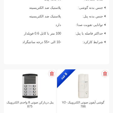
جنس بدنه گوشی:
پلاستیک ضد الکتریسیته
جنس بدنه پنل:
پلاستیک ضد الکتریسیته
توانایی تقویت صدا:
دارد
حداکثر فاصله با پنل:
100 متر با کابل 0.6 فویلدار
شرایط کارکرد:
-10 الی +55 درجه سانتیگراد
8
ع
د
د
گوشی آیفون صوتی الکتروپیک V2-
پنل دربازکن صوتی 8 واحدی الکتروپیک
875
786