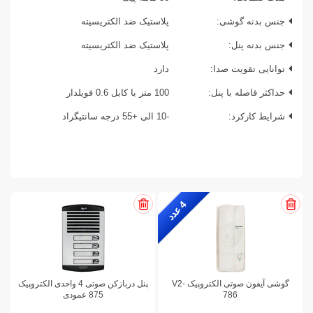
جنس بدنه گوشی:
پلاستیک ضد الکتریسیته
جنس بدنه پنل:
پلاستیک ضد الکتریسیته
توانایی تقویت صدا:
دارد
حداکثر فاصله با پنل:
100 متر با کابل 0.6 فویلدار
شرایط کارکرد:
-10 الی +55 درجه سانتیگراد
4
ع
د
د
گوشی آیفون صوتی الکتروپیک V2-
پنل دربازکن صوتی 4 واحدی الکتروپیک
786
875 عمودی