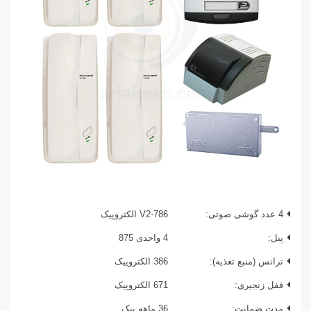
4 عدد گوشی صوتی:
V2-786 الکتروپیک
پنل:
4 واحدی 875
ترانس (منبع تغذیه):
386 الکتروپیک
قفل زنجیری:
671 الکتروپیک
مدت ضمانت:
36 ماهه پیک