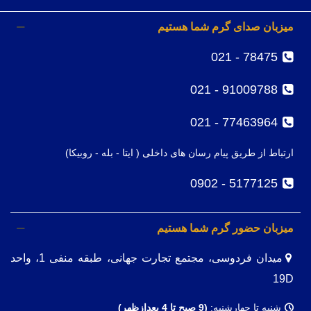
میزبان صدای گرم شما هستیم
78475 - 021
91009788 - 021
77463964 - 021
ارتباط از طریق پیام رسان های داخلی ( ایتا - بله - روبیکا)
5177125 - 0902
میزبان حضور گرم شما هستیم
میدان فردوسی، مجتمع تجارت جهانی، طبقه منفی 1، واحد
19D
شنبه تا چهارشنبه:
(9
صبح تا 4 بعدازظهر)