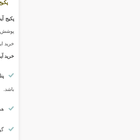
پکیج
پکیج آ
پوشش 
خرید ای
خرید آی
پن
باشد.
هم
گو