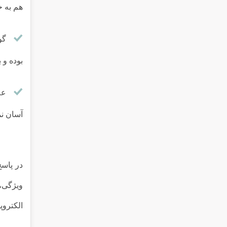
هم به 
گو
بوده و 
عل
آسان ن
در پاسخ
ویژگی، 
الکتروپ