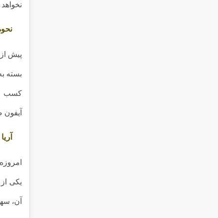
نخواهد 
نحوه
پیش از 
بسته به
کسب اط
آیفون ص
آریا
امروزه 
یکی از 
آن، سهو