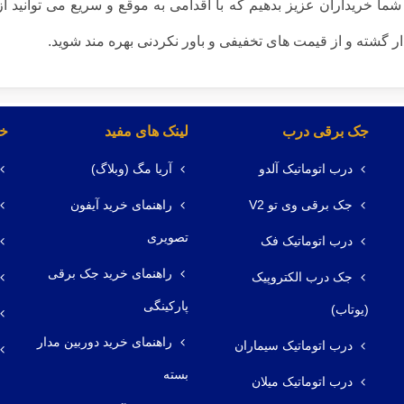
ا خریداران عزیز بدهیم که با اقدامی به موقع و سریع می توانید ا
ر گشته و از قیمت های تخفیفی و باور نکردنی بهره مند شوید.
جک برقی درب
لینک های مفید
خد
درب اتوماتیک آلدو
آریا مگ (وبلاگ)
جک برقی وی تو V2
راهنمای خرید آیفون
تصویری
درب اتوماتیک فک
راهنمای خرید جک برقی
جک درب الکتروپیک
پارکینگی
(یوتاب)
راهنمای خرید دوربین مدار
درب اتوماتیک سیماران
بسته
درب اتوماتیک میلان