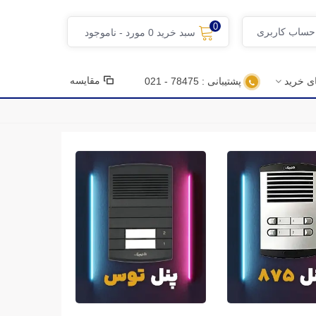
0
 حساب کاربری
سبد خرید
0
مورد
-
ناموجود
مقایسه
ای خرید
پشتیبانی : 78475 - 021