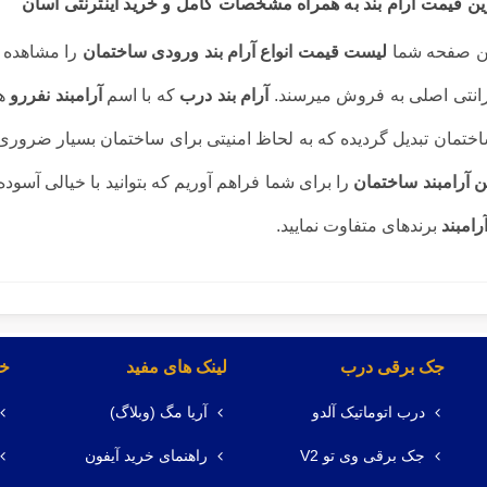
ین قیمت آرام بند
به همراه مشخصات کامل و خرید اینترنتی آسان
ین صفحه شما
لیست قیمت انواع آرام بند ورودی ساختمان
را مشاهده م
ارانتی اصلی به فروش میرسند.
آرام بند درب
که با اسم
آرامبند نفررو
هم
ختمان تبدیل گردیده که به لحاظ امنیتی برای ساختمان بسیار ضروری 
ن آرامبند ساختمان
را برای شما فراهم آوریم که بتوانید با خیالی آس
امبند
برندهای متفاوت نمایید.
جک برقی درب
لینک های مفید
خد
درب اتوماتیک آلدو
آریا مگ (وبلاگ)
جک برقی وی تو V2
راهنمای خرید آیفون