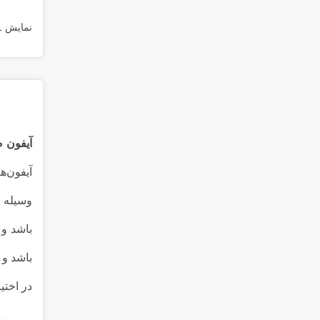
نمایش 1 تا 9 از 9 مورد
آیفون 
آیفون‌ه
وسیله ب
باشد و 
باشد و 
در اختیا