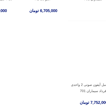
6,705,000 تومان
50,000
پکیج کامل آیفون صوتی 2 واحدی
رداد سیماران 701
7,752,0 تومان