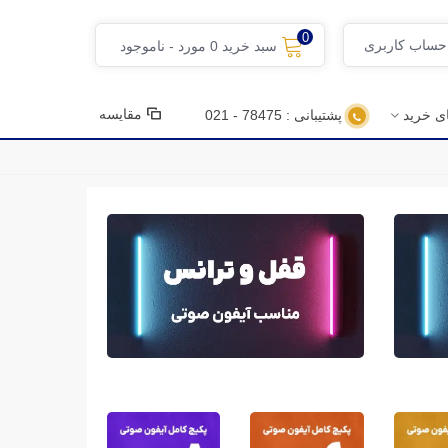
0
 حساب کاربری
سبد خرید
0
مورد
-
ناموجود
مقایسه
ای خرید
پشتیبانی : 78475 - 021