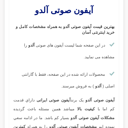
آیفون صوتی آلدو
بهترین قیمت آیفون صوتی آلدو
به همراه مشخصات کامل و
خرید اینترنتی آسان
در این صفحه شما لیست آیفون های صوتی
آلدو
را
مشاهده می نمایید.
محصولات ارائه شده در این صفحه، فقط با گارانتی
اصلی
(
آلدو
) به فروش میرسند.
آيفون صوتی آلدو
یک برند
آیفون صوتی ایرانی
داراي قدمت
کم اما با
کيفيت بالا
ميباشد همين مسئله باعث گرديده
مشکلات آيفون صوتی آلدو
بسيار کم باشد. ما در ادامه سعي
نموده ايم
مشخصات آيفون صوتی آلدو
را به همراه
کمترين