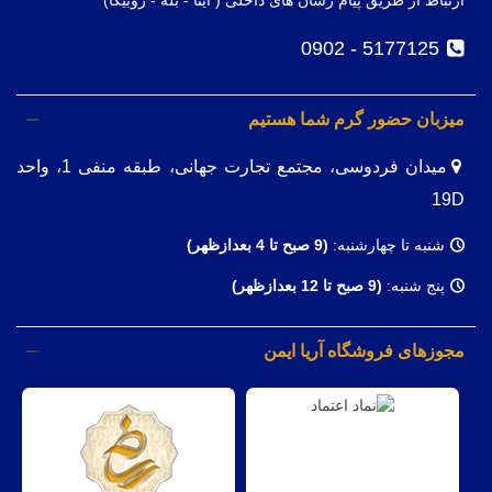
ارتباط از طریق پیام رسان های داخلی ( ایتا - بله - روبیکا)
5177125 - 0902
میزبان حضور گرم شما هستیم
میدان فردوسی، مجتمع تجارت جهانی، طبقه منفی 1، واحد
19D
شنبه تا چهارشنبه:
(9
صبح تا 4 بعدازظهر)
پنج شنبه:
(9 صبح تا 12 بعدازظهر)
مجوزهای فروشگاه آریا ایمن