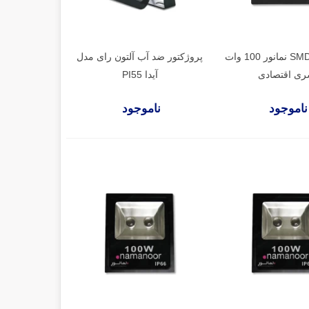
پروژکتور SMD نمانور 100 وات
پروژکتور ضد آب آلتون رای مدل
ی اقتصادی
آیدا PI55
ناموجود
ناموجود