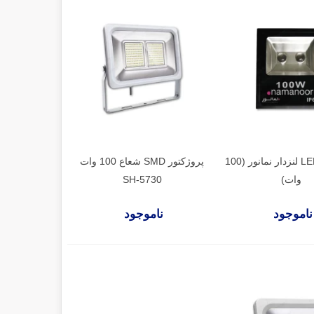
پروژکتور LED لنزدار نمانور (100
پروژکتور SMD شعاع 100 وات
وات)
SH-5730
ناموجود
ناموجود