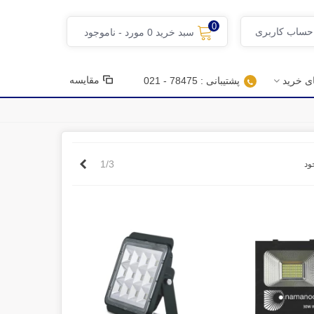
0
 حساب کاربری
سبد خرید
0
مورد
-
ناموجود
مقایسه
ای خرید
پشتیبانی : 78475 - 021
بعدی
1/3
ود