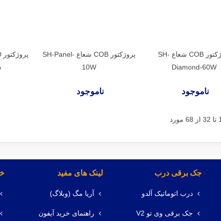
پروژکتور COB شعاع SH-
پروژکتور COB شعاع SH-Panel-
Diamond-60W
10W
س
ناموجود
ناموجود
جک برقی درب
لینک های مفید
خد
درب اتوماتیک آلدو
آریا مگ (وبلاگ)
جک برقی وی تو V2
راهنمای خرید آیفون