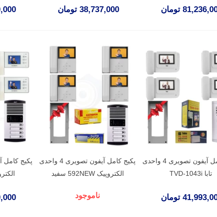
81,236, تومان
38,737,000 تومان
500,000
پکیج کامل آیفون تصویری 4 واحدی
پکیج کامل آیفون تصویری 4 واحدی
تابا TVD-1043i
الکتروپیک 592NEW سفید
الکتروپیک 
ناموجود
41,993, تومان
100,000