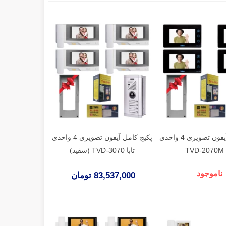
پکیج کامل آیفون تصویری 4 واحدی
پکیج کامل آیفون تصویری 4 واحدی
TV
تابا TVD-3070 (سفید)
ناموجود
83,537,000 تومان