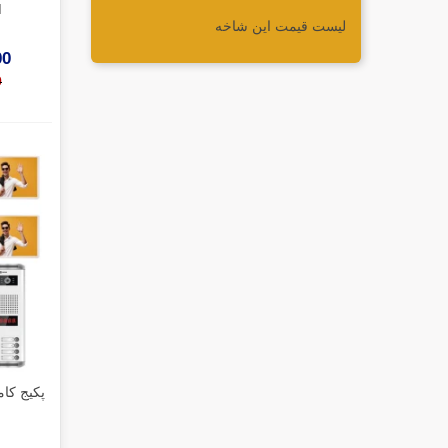
M
لیست قیمت این شاخه
000
0