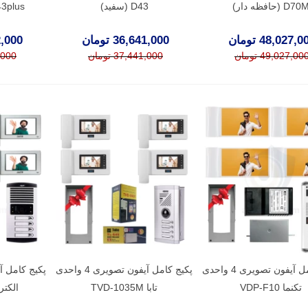
D70 (حافظه دار)
D43 (سفید)
C43plus (بدون 
48,027, تومان
36,641,000 تومان
842,000
49,027,00 تومان
37,441,000 تومان
42,000
پکیج کامل آیفون تصویری 4 واحدی
پکیج کامل آیفون تصویری 4 واحدی
تکنما VDP-F10
تابا TVD-1035M
الکتروپی