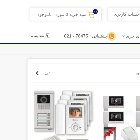
0
 حساب کاربری
سبد خرید
0
مورد
-
ناموجود
مقایسه
ای خرید
پشتیبانی : 78475 - 021
بعدی
1/4
ود