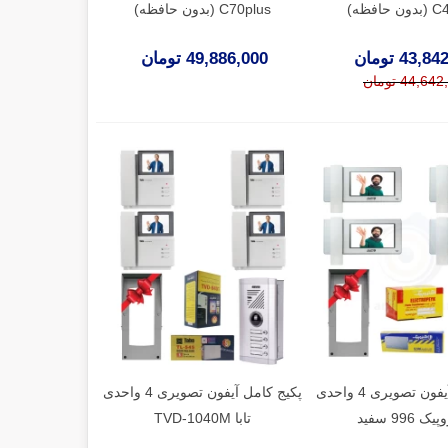
حافظه)
C70plus (بدون حافظه)
43, تومان
49,886,000 تومان
44,6 تومان
پکیج کامل آیفون تصویری 4 واحدی
پکیج کامل آیفون تصویری 4 واحدی
ک 996 سفید
تابا TVD-1040M