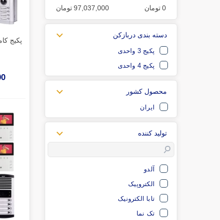
0
تومان
97,037,000
تومان
دسته بندی دربازکن
پکیج 3 واحدی
پکیج 4 واحدی
000
محصول کشور
ایران
تولید کننده
آلدو
الکتروپیک
تابا الکترونیک
تک نما