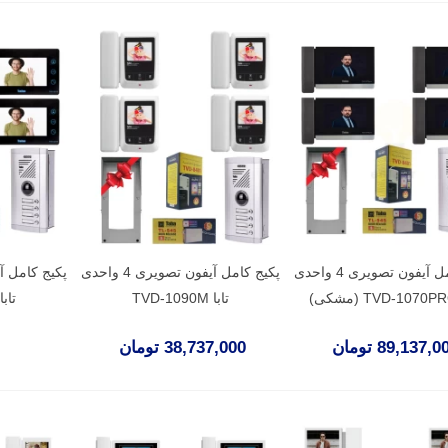
پکیج کامل آیفون تصویری 4 واحدی
پکیج کامل آیفون تصویری 4 واحدی
تابا TVD-1090M
تابا D-2070M
89,137, تومان
38,737,000 تومان