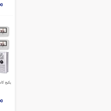
000
000