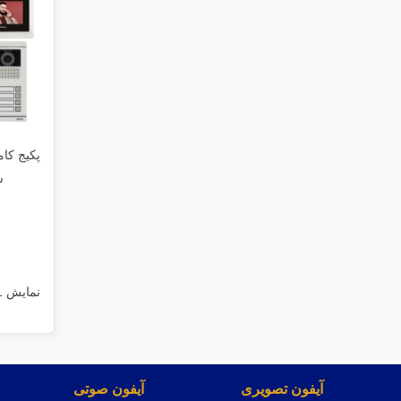
سی
نمایش 1 تا 32 از 128 مورد
آیفون تصویری
آیفون صوتی