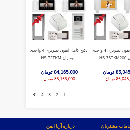
پکیج کامل آیفون تصویری 4 واحدی
پکیج کامل آیفون تصویری 4 واحدی
HS-7
سیماران HS-72TKM
85, تومان
84,165,000 تومان
86,0 تومان
85,165,000 تومان
بعدی
4
3
2
1
مات مشتریان
درباره آریا ایمن