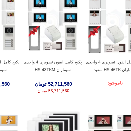
پکیج کامل آیفون تصویری 4 واحدی
پکیج کامل آیفون تصویری 4 واحدی
 HS-46TK سفید
سیماران HS-43TKM
سیماران
ناموجود
52,711,560 تومان
311,560
53,711,560 تومان