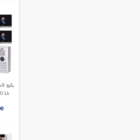
تابا TVD-1070PRO (مشکی)
000