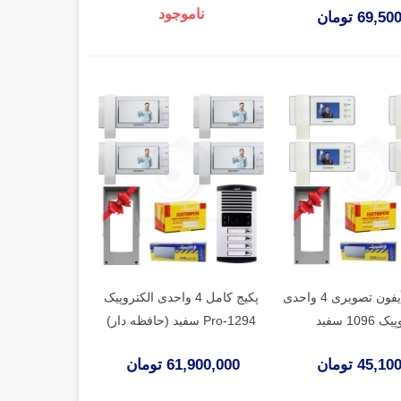
ناموجود
69, تومان
پکیج کامل آیفون تصویری 4 واحدی
پکیج کامل 4 واحدی الکتروپیک
1096 سفید
Pro-1294 سفید (حافظه دار)
45, تومان
61,900,000 تومان