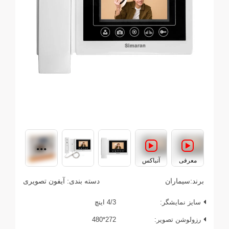
معرفی
آنباکس
برند:
سیماران
دسته بندی:
آیفون تصویری
سایز نمایشگر:
4/3 اینچ
رزولوشن تصویر:
272*480