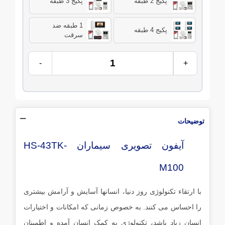
پکیج 2 طبقه
پکیج 3 طبقه
1 طبقه ضد
پکیج 4 طبقه
سرقت
-
+
توضیحات
آیفون تصویری سیماران HS-43TK-
M100
با ارتقاء تکنولوژی روز دنیا، انسانها آسایش و آرامش بیشتری
را احساس می کنند. به خصوص زمانی که امکانات و اختیارات
انسان زیاد باشد، تکنولوژی به کمک انسان آمده و اطمینان