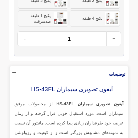
پکیج 2 طبقه
پکیج 3 طبقه
پکیج 1 طبقه
پکیج 4 طبقه
ضدسرقت
-
+
توضیحات
آیفون تصویری سیماران HS-43FL
آیفون تصویری سیماران HS-43FL
از محصولات موفق
سیماران است. مورد استقبال خوبی قرار گرفته و از زمان
عرضه خود طرفداران زیادی پیدا کرده است. مانیتور آن نسبت
به نمونه‌های مشابهش بزرگتر است و از کیفیت و رزولوشن