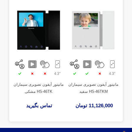
"4.3
"4.3
"4.3
مانیتور آیفون تصویری سیماران
مانیتور آیفون تصویری سیماران
مانیت
HS-46TKM سفید
HS-46TK مشکی
11,126,000 تومان
تماس بگیرید