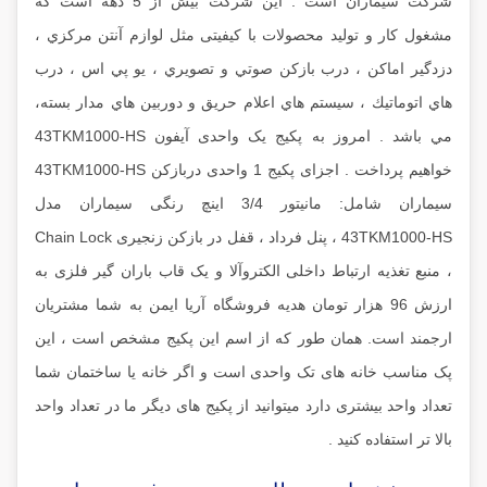
شرکت سیماران است . این شرکت بیش از 5 دهه است که
مشغول کار و تولید محصولات با کیفیتی مثل لوازم آنتن مركزي ،
دزدگير اماكن ، درب بازكن صوتي و تصويري ، يو پي اس ، درب
هاي اتوماتيك ، سيستم هاي اعلام حريق و دوربين هاي مدار بسته،
مي باشد . امروز به پکیج یک واحدی آیفون 43TKM1000-HS
خواهیم پرداخت . اجزای پکیج 1 واحدی دربازکن 43TKM1000-HS
سیماران شامل: مانیتور 3/4 اینچ رنگی سیماران مدل
43TKM1000-HS ، پنل فرداد ، قفل در بازکن زنجیری Chain Lock
، منبع تغذیه ارتباط داخلی الکتروآلا و یک قاب باران گیر فلزی به
ارزش 96 هزار تومان هدیه فروشگاه آریا ایمن به شما مشتریان
ارجمند است. همان طور که از اسم این پکیج مشخص است ، این
پک مناسب خانه های تک واحدی است و اگر خانه یا ساختمان شما
تعداد واحد بیشتری دارد میتوانید از پکیج های دیگر ما در تعداد واحد
بالا تر استفاده کنید .