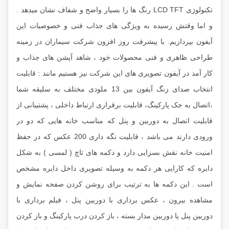
تکنولوژی LCD TFT رنگ ها را بسیار واضح و شفاف نشان میدهد .
و اما وقتش رسیده به ویژگی های جذاب فنی و خصوصیات این
آیفون بپردازیم. با پیشرفت روز افزون شرکت سیماران در زمینه
طراحی ظاهری و فنی محصولات خود ، شاهد آپشن های جذاب و
کار آمد در آیفون تصویری های این شرکت نیز هستیم مانند : قابلیت
انتخاب صدای زنگ آیفون بین 13 ملودی مختلف به سلیقه شما
،اتصال به جک پارکینگ، قابلیت برقراری ارتباط داخلی ، پشتیبانی از
قابلیت اتصال به دوربین و پنل که مناسب خانه هایی که دو در
ورودی دارند می باشد ، قابلیت نگه داری 200 عکس که در حفظ
امنیت خانه نقش بسزایی دارد و دکمه های تاچ ( لمسی ) به شکل
دایره که کارایی هر دکمه به وسیله تصویری داخل دایره مشخص
است . این دکمه ها به ترتیب برای روشن کردن صفحه نمایش و
مشاهده بیرون ، عکس برداری با دوربین پنل ، فیلم برداری با
دوربین پنل یا دوربین مدار بسته ، باز کردن درب پارکینگ و باز کردن