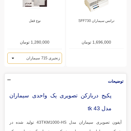
ترانس سیماران SFF730
نوع قفل
1,696,000 تومان
1,280,000 تومان
توضیحات
پکیج دربازکن تصویری یک واحدی سیماران
مدل 43 tk
آیفون تصویری سیماران مدل 43TKM1000-HS تولید شده در