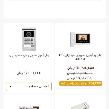
مانیتور آیفون تصویری سیماران HS-
پنل آیفون تصویری فرداد سیماران
43TKM
10,736,640 تومان
11,184,000 تومان
7,061,000 تومان
10,612,640 تومان
124,000 تومان پس‌انداز کنید