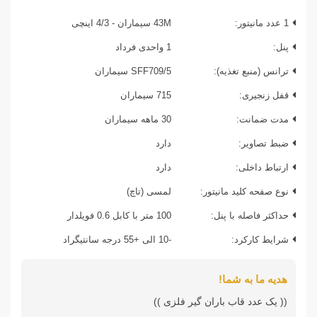
1 عدد مانیتور:
43M سیماران - 4/3 اینچی
پنل:
1 واحدی فرداد
ترانس (منبع تغذیه):
SFF709/5 سیماران
قفل زنجیری:
715 سیماران
مدت ضمانت:
30 ماهه سیماران
ضبط تصاویر:
دارد
ارتباط داخلی:
دارد
نوع صفحه کلید مانیتور:
لمسی (تاچ)
حداکثر فاصله با پنل:
100 متر با کابل 0.6 فویلدار
شرایط کارکرد:
-10 الی +55 درجه سانتیگراد
هدیه ما به شما!
(( یک عدد قاب باران گیر فلزی ))