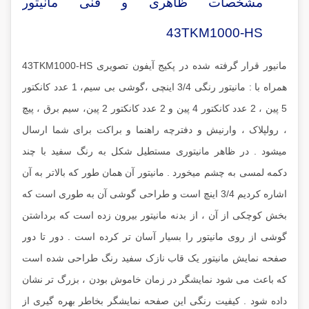
مشخصات ظاهری و فنی مانیتور
43TKM1000-HS
مانیور قرار گرفته شده در پکیج آیفون تصویری 43TKM1000-HS
همراه با : مانیتور رنگی 3/4 اینچی ،گوشی بی سیم، 1 عدد کانکتور
5 پین ، 2 عدد کانکتور 4 پین و 2 عدد کانکتور 2 پین، سیم برق ، پیچ
، رولپلاک ، وارنیش و دفترچه راهنما و براکت برای شما ارسال
میشود . در ظاهر مانیتوری مستطیل شکل به رنگ سفید با چند
دکمه لمسی به چشم میخورد . مانیتور آن همان طور که بالاتر به آن
اشاره کردیم 3/4 اینچ است و طراحی گوشی آن به طوری است که
بخش کوچکی از آن ، از بدنه مانیتور بیرون زده است که برداشتن
گوشی از روی مانیتور را بسیار آسان تر کرده است . دور تا دور
صفحه نمایش مانیتور یک قاب نازک سفید رنگ طراحی شده است
که باعث می شود نمایشگر در زمان خاموش بودن ، بزرگ تر نشان
داده شود . کیفیت رنگی این صفحه نمایشگر بخاطر بهره گیری از