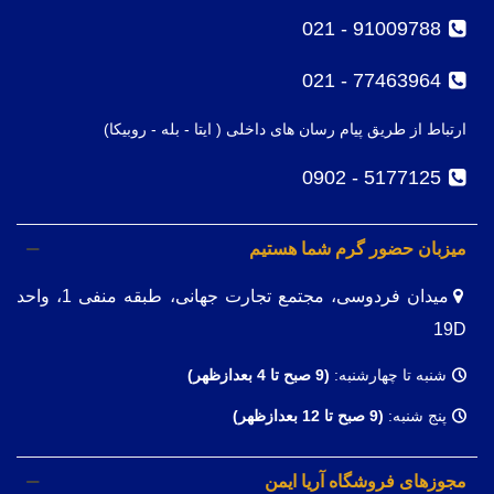
91009788 - 021
77463964 - 021
ارتباط از طریق پیام رسان های داخلی ( ایتا - بله - روبیکا)
5177125 - 0902
میزبان حضور گرم شما هستیم
میدان فردوسی، مجتمع تجارت جهانی، طبقه منفی 1، واحد
19D
شنبه تا چهارشنبه:
(9
صبح تا 4 بعدازظهر)
پنج شنبه:
(9 صبح تا 12 بعدازظهر)
مجوزهای فروشگاه آریا ایمن