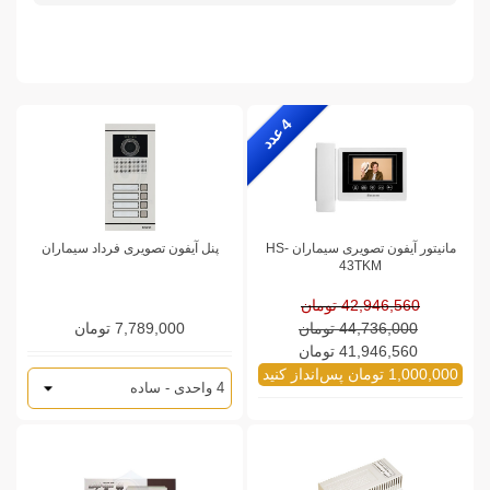
4
ع
د
د
مانیتور آیفون تصویری سیماران HS-
پنل آیفون تصویری فرداد سیماران
43TKM
42,946,560 تومان
44,736,000 تومان
7,789,000 تومان
41,946,560 تومان
1,000,000 تومان پس‌انداز کنید