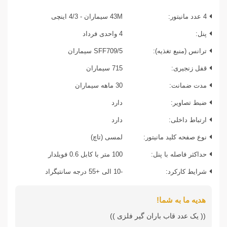
4 عدد مانیتور:
43M سیماران - 4/3 اینچی
پنل:
4 واحدی فرداد
ترانس (منبع تغذیه):
SFF709/5 سیماران
قفل زنجیری:
715 سیماران
مدت ضمانت:
30 ماهه سیماران
ضبط تصاویر:
دارد
ارتباط داخلی:
دارد
نوع صفحه کلید مانیتور:
لمسی (تاچ)
حداکثر فاصله با پنل:
100 متر با کابل 0.6 فویلدار
شرایط کارکرد:
-10 الی +55 درجه سانتیگراد
هدیه ما به شما!
(( یک عدد قاب باران گیر فلزی ))