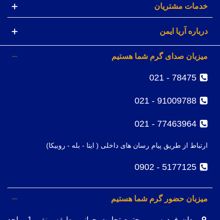
خدمات مشتریان
درباره آریا ایمن
میزبان صدای گرم شما هستیم
78475 - 021
91009788 - 021
77463964 - 021
ارتباط از طریق پیام رسان های داخلی ( ایتا - بله - روبیکا)
5177125 - 0902
میزبان حضور گرم شما هستیم
میدان فردوسی، مجتمع تجارت جهانی، طبقه منفی 1، واحد