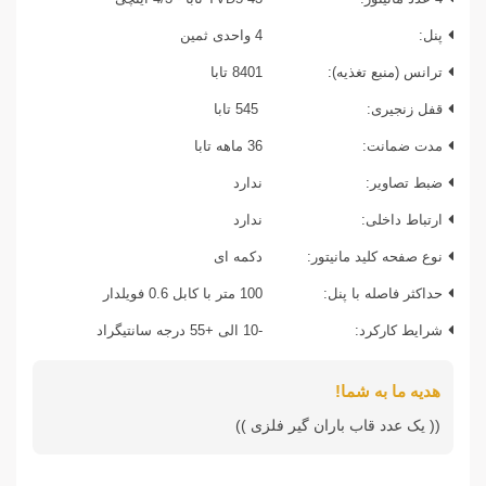
پنل:
4 واحدی ثمین
ترانس (منبع تغذیه):
8401 تابا
قفل زنجیری:
545 تابا
مدت ضمانت:
36 ماهه تابا
ضبط تصاویر:
ندارد
ارتباط داخلی:
ندارد
نوع صفحه کلید مانیتور:
دکمه ای
حداکثر فاصله با پنل:
100 متر با کابل 0.6 فویلدار
شرایط کارکرد:
-10 الی +55 درجه سانتیگراد
هدیه ما به شما!
(( یک عدد قاب باران گیر فلزی ))