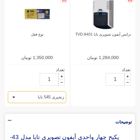
ترانس آیفون تصویری تابا TVD-8401
نوع قفل
1,284,000 تومان
1,350,000 تومان
تعداد
تعداد
توضیحات
پکیج چهار واحدی آیفون تصویری تابا مدل 43-