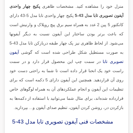
منزل خود را مشاهده کنید. مشخصات ظاهری
پکیج چهار واحدی
آیفون تصویری تابا مدل 43-5
پکیج چهار واحدی تابا مدل 5-43 دارای
کانکتور 5 پین 2 عدد به همراه سیم برق پیچ روپلاک و وارنیش است
که باعث برتر بودن ساختار این آیفون نسبت به دیگر آیفون‎ها
می‌شود. از لحاظ ظاهری نیز پک چهار طبقه دربازکن تابا مدل 43-5
به صورت مستطیل شکل طراحی شده‌ است که گوشی
آیفون
تصویری تابا
در سمت چپ این محصول قرار دارد و در سمت
راست خود یک انحنا قرار داده است تا شما به راحتی دست خود
روی آن قراردهید. همچنین این آیفون دارای 5 دکمه است که برای
تنظیمات این آیفون و انجام عملکردهای آن به همراه لوگوهای خاص
قرارداده شده‌اند، برای مثال شما می‌توانید با استفاده از دکمه‌ها به
بازکردن در، روشن کردن آیفون، تنظیم صدای آیفون و... بپردازید.
مشخصات فنی آیفون تصویری تابا مدل 43-5