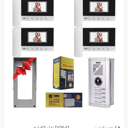
4 عدد مانیتور:
TVD5-43 تابا - 4/3 اینچی