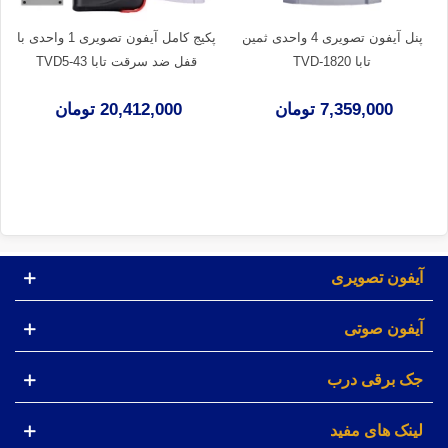
پنل آیفون تصویری 4 واحدی ثمین
پکیج کامل آیفون تصویری 1 واحدی با
تابا TVD-1820
قفل ضد سرقت تابا TVD5-43
7,359,000 تومان
20,412,000 تومان
آیفون تصویری
آیفون صوتی
جک برقی درب
لینک های مفید