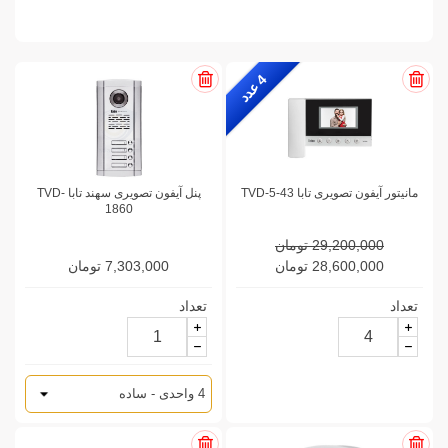
4
ع
د
د
مانیتور آیفون تصویری تابا TVD-5-43
پنل آیفون تصویری سهند تابا TVD-
1860
29,200,000 تومان
28,600,000 تومان
7,303,000 تومان
تعداد
تعداد