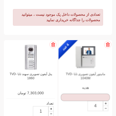
تعدادی از محصولات داخل پک موجود نیست ، میتوانید
محصولات را جداگانه خریداری نمایید
4
ع
د
د
مانیتور آیفون تصویری تابا TVD-
پنل آیفون تصویری سهند تابا TVD-
1860
1040M
هدیه
7,303,000 تومان
تعداد
تعداد