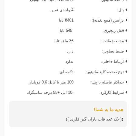
پنل:
4 واحدی ثمین
ترانس (منبع تغذیه):
8401 تابا
قفل زنجیری:
545 تابا
مدت ضمانت:
36 ماهه تابا
ضبط تصاویر:
دارد
ارتباط داخلی:
ندارد
نوع صفحه کلید مانیتور:
دکمه ای
حداکثر فاصله با پنل:
100 متر با کابل 0.6 فویلدار
شرایط کارکرد:
-10 الی +55 درجه سانتیگراد
هدیه ما به شما!
(( یک عدد قاب باران گیر فلزی ))