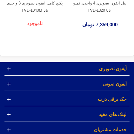
پنل آیفون تصویری 4 واحدی ثمین
پکیج کامل آیفون تصویری 3 واحدی
تابا TVD-1820
تابا TVD-1040M
ناموجود
7,359,000 تومان
آیفون تصویری
آیفون صوتی
جک برقی درب
لینک های مفید
خدمات مشتریان