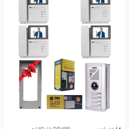
4 عدد مانیتور:
TVD-1040 تابا - 4/3 اینچی