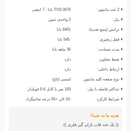
2 عدد مانیتور:
TVD-3070 تابا - 7 اینچی
پنل:
2 واحدی ثمین
ترانس (منبع تغذیه):
8401 تابا
قفل زنجیری:
545 تابا
مدت ضمانت:
36 ماهه تابا
ضبط تصاویر:
دارد
ارتباط داخلی:
دارد
نوع صفحه کلید مانیتور:
لمسی (تاچ)
حداکثر فاصله با پنل:
100 متر با کابل 0.6 فویلدار
شرایط کارکرد:
-10 الی +55 درجه سانتیگراد
هدیه ما به شما!
(( یک عدد قاب باران گیر فلزی ))