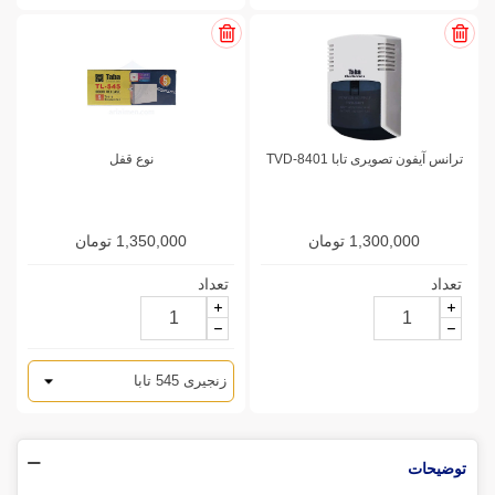
ترانس آیفون تصویری تابا TVD-8401
نوع قفل
1,300,000 تومان
1,350,000 تومان
تعداد
تعداد
توضیحات