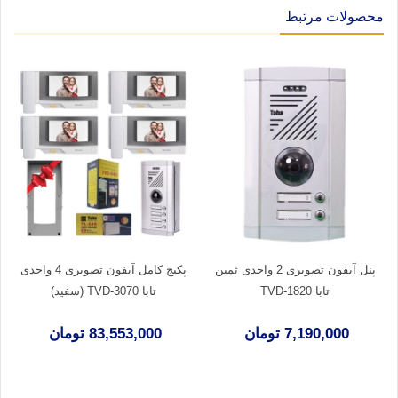
محصولات مرتبط
پنل آیفون تصویری 2 واحدی ثمین
پکیج کامل آیفون تصویری 4 واحدی
تابا TVD-1820
تابا TVD-3070 (سفید)
7,190,000 تومان
83,553,000 تومان