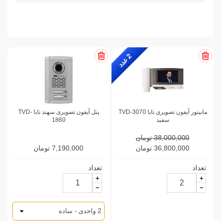
2
ع
د
د
مانیتور آیفون تصویری تابا TVD-3070
پنل آیفون تصویری سهند تابا TVD-
سفید
1860
38,000,000 تومان
36,800,000 تومان
7,190,000 تومان
تعداد
تعداد