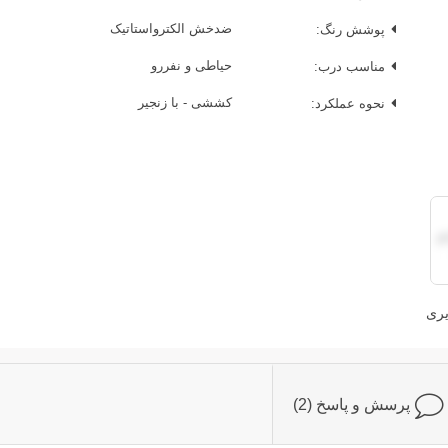
پوشش رنگ:
ضدخش الکترواستاتیک
مناسب درب:
حیاطی و نفررو
نحوه عملکرد:
کششی - با زنجیر
یری
پرسش و پاسخ (2)