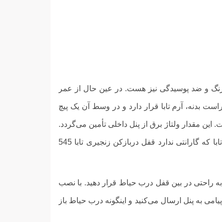
 زنگ و ضد پوسیدگی نیز هست. در عین حال از عمر
 545 طوسی رنگ است. در دو قسمت چپ و راست بدنه، آرم تابا قرار دارد و در وسط آن یک پیچ
در آیفون‌های صوتی و تصویری کاربرد زیادی دارد. باید توجه داشت تنها محصولِ آیفون صوتی تابا که گارانتی ندارد قفل دربازکن زنجیری تابا 545
این قفل را به راحتی در بین قفل درب حیاط قرار دهید. با نصب
امی به پنل ارسال می‌کنید و اینگونه درب حیاط باز