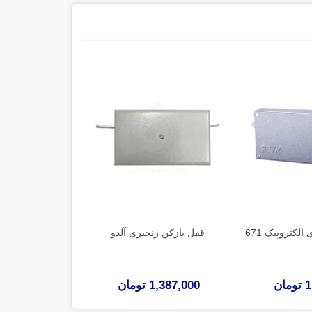
لکتروپیک 671
قفل بازکن زنجیری آلدو
401
ان
1,387,000 تومان
1,284,000 توم