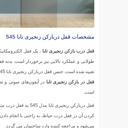
مشخصات قفل دربازکن زنجیری تابا 545
قفل درب بازکن زنجیری تابا
، یک قفل الکترومکانی
تعبیه شده است. جنس قفل دربازکن زنجیری تابا 545 از ورقه دو میلی متری آهنی تولید شده و برق ووردی آن 12 ولت است. این مقدار ولتاژ برق از پنل داخلی تأمین می‌گردد.
قفل در بازکن زنجیری تابا
است.
قفل دربازکن زنجیری 
کردن آن در قفل درب حیاط، به راحتی با انجام دادن 
می‌شود و مراجعه کننده وارد ساختمان می گردد.