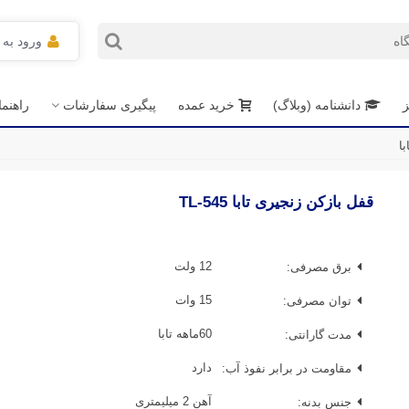
ورود به
ز
دانشنامه (وبلاگ)
خرید عمده
پیگیری سفارشات
راهنم
ا
قفل بازکن زنجیری تابا TL-545
برق مصرفی:
12 ولت
توان مصرفی:
15 وات
مدت گارانتی:
60ماهه تابا
مقاومت در برابر نفوذ آب:
دارد
جنس بدنه:
آهن 2 میلیمتری