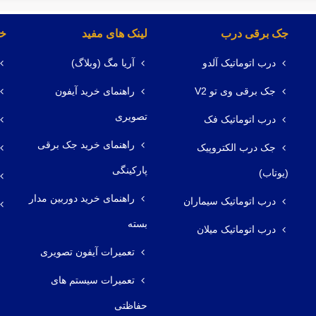
جک برقی درب
لینک های مفید
خد
درب اتوماتیک آلدو
آریا مگ (وبلاگ)
جک برقی وی تو V2
راهنمای خرید آیفون
تصویری
درب اتوماتیک فک
راهنمای خرید جک برقی
جک درب الکتروپیک
پارکینگی
(یوتاب)
راهنمای خرید دوربین مدار
درب اتوماتیک سیماران
بسته
درب اتوماتیک میلان
تعمیرات آیفون تصویری
تعمیرات سیستم های
حفاظتی