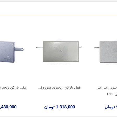
جیری اف اف
قفل بازکن زنجیری سوزوکی
قفل بازکن زنجیری ا
L12
1,318,000 تومان
1,430,000 توم