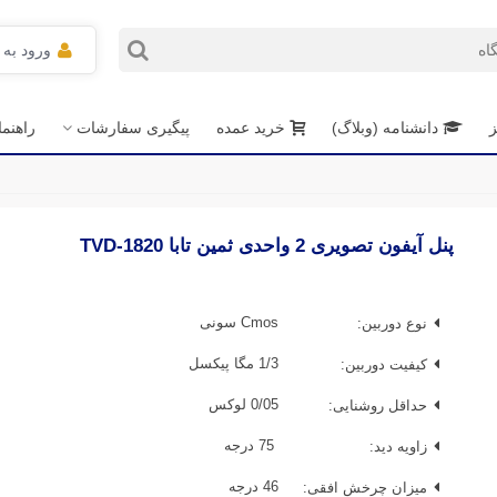
ورود به
ز
دانشنامه (وبلاگ)
خرید عمده
پیگیری سفارشات
راهنم
پنل آیفون تصویری 2 واحدی ثمین تابا TVD-1820
نوع دوربین:
Cmos سونی
کیفیت دوربین:
1/3 مگا پیکسل
حداقل روشنایی:
0/05 لوکس
زاویه دید:
75 درجه
میزان چرخش افقی:
46 درجه