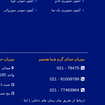
آیفون تصویری آلدو
آیفون صوتی گویا
آیفون تصویری تک نما
آیفون صوتی سوزوکی
میزبان صدای گرم شما هستیم
میزبان ح
78475 - 021
واحد 19D
91009788 - 021
شنبه تا 
77463964 - 021
پنج شنب
ارتباط از طریق پیام رسان های داخلی ( ایتا -