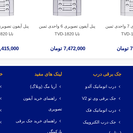
پنل آیفون تصویری 7 واحدی ثمین
پنل آیفون تصویری 6 واحدی ثمین
تابا TVD-1820
تابا TVD-1820
ان
7,472,000 تومان
7,415,000 توم
جک برقی درب
لینک های مفید
خد
درب اتوماتیک آلدو
آریا مگ (وبلاگ)
جک برقی وی تو V2
راهنمای خرید آیفون
تصویری
درب اتوماتیک فک
راهنمای خرید جک برقی
جک درب الکتروپیک
پارکینگی
(یوتاب)