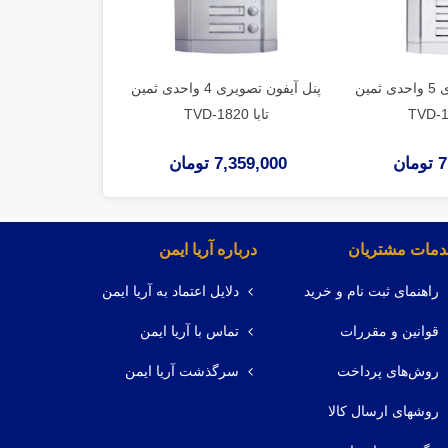
پنل آیفون تصویری 5 واحدی ثمین
پنل آیفون تصویری 4 واحدی ثمین
تابا TVD-1820
تابا TVD-1820
ان
7,359,000 تومان
7,303,000 توم
مات مشتریان
درباره آریا ایمن
راهنمای ثبت نام و خرید
دلایل اعتماد به آریا ایمن
قوانین و مقررات
تماس با آریا ایمن
روش‌های پرداخت
سرگذشت آریا ایمن
روشهای ارسال کالا