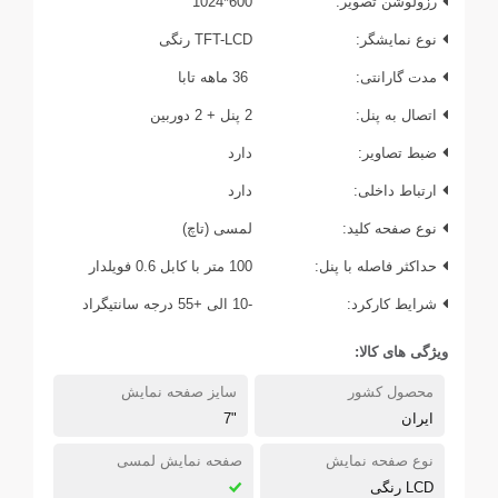
رزولوشن تصویر:
600*1024
نوع نمایشگر:
TFT-LCD رنگی
مدت گارانتی:
36 ماهه تابا
اتصال به پنل:
2 پنل + 2 دوربین
ضبط تصاویر:
دارد
ارتباط داخلی:
دارد
نوع صفحه کلید:
لمسی (تاچ)
حداکثر فاصله با پنل:
100 متر با کابل 0.6 فویلدار
شرایط کارکرد:
-10 الی +55 درجه سانتیگراد
ویژگی های کالا:
محصول کشور
سایز صفحه نمایش
ایران
"7
نوع صفحه نمایش
صفحه نمایش لمسی
LCD رنگی