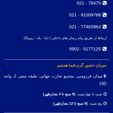
78475 - 021
91009788 - 021
77463964 - 021
ارتباط از طریق پیام رسان های داخلی ( ایتا - بله - روبیکا)
5177125 - 0902
میزبان حضور گرم شما هستیم
میدان فردوسی، مجتمع تجارت جهانی، طبقه منفی 1، واحد
19D
شنبه تا چهارشنبه:
(9
صبح تا 4 بعدازظهر)
پنج شنبه:
(9 صبح تا 12 بعدازظهر)