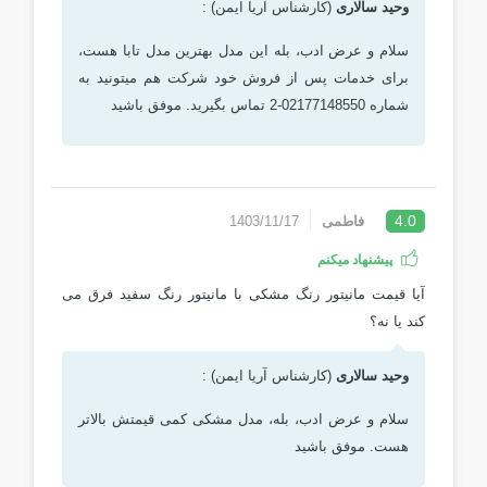
وحید سالاری
(کارشناس آریا ایمن) :
سلام و عرض ادب، بله این مدل بهترین مدل تابا هست،
برای خدمات پس از فروش خود شرکت هم میتونید به
شماره 02177148550-2 تماس بگیرید. موفق باشید
4.0
فاطمی
1403/11/17
پیشنهاد میکنم
آیا قیمت مانیتور رنگ مشکی با مانیتور رنگ سفید فرق می
کند یا نه؟
وحید سالاری
(کارشناس آریا ایمن) :
سلام و عرض ادب، بله، مدل مشکی کمی قیمتش بالاتر
هست. موفق باشید