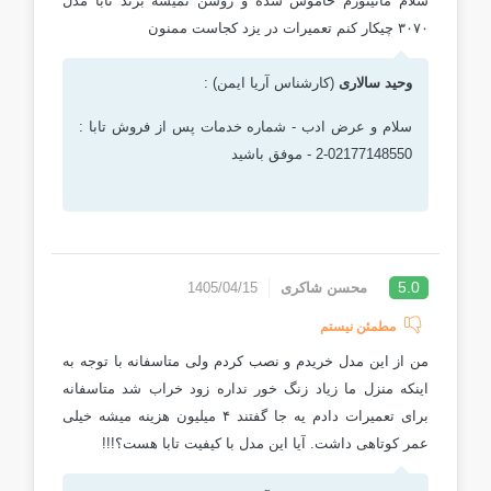
سلام مانیتورم خاموش شده و روشن نمیشه برند تابا مدل
۳۰۷۰ چیکار کنم تعمیرات در یزد کجاست ممنون
وحید سالاری
(کارشناس آریا ایمن) :
سلام و عرض ادب - شماره خدمات پس از فروش تابا :
02177148550-2 - موفق باشید
5.0
محسن شاکری
1405/04/15
مطمئن نیستم
من از این مدل خریدم و نصب کردم ولی متاسفانه با توجه به
اینکه منزل ما زیاد زنگ خور نداره زود خراب شد متاسفانه
برای تعمیرات دادم یه جا گفتند ۴ میلیون هزینه میشه خیلی
عمر کوتاهی داشت. آیا این مدل با کیفیت تابا هست؟!!!