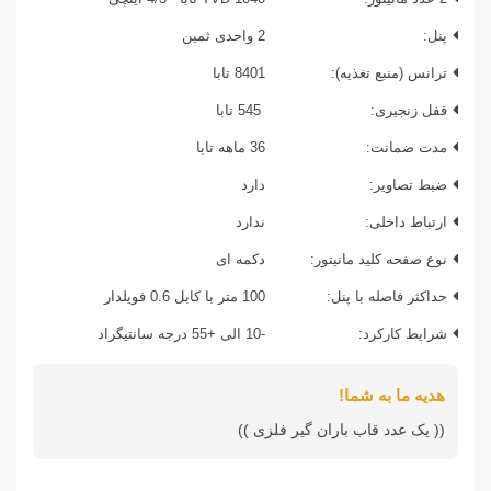
پنل:
2 واحدی ثمین
ترانس (منبع تغذیه):
8401 تابا
قفل زنجیری:
545 تابا
مدت ضمانت:
36 ماهه تابا
ضبط تصاویر:
دارد
ارتباط داخلی:
ندارد
نوع صفحه کلید مانیتور:
دکمه ای
حداکثر فاصله با پنل:
100 متر با کابل 0.6 فویلدار
شرایط کارکرد:
-10 الی +55 درجه سانتیگراد
هدیه ما به شما!
(( یک عدد قاب باران گیر فلزی ))