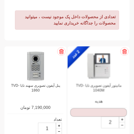
تعدادی از محصولات داخل پک موجود نیست ، میتوانید
محصولات را جداگانه خریداری نمایید
2
ع
د
د
مانیتور آیفون تصویری تابا TVD-
پنل آیفون تصویری سهند تابا TVD-
1860
1040M
هدیه
7,190,000 تومان
تعداد
تعداد