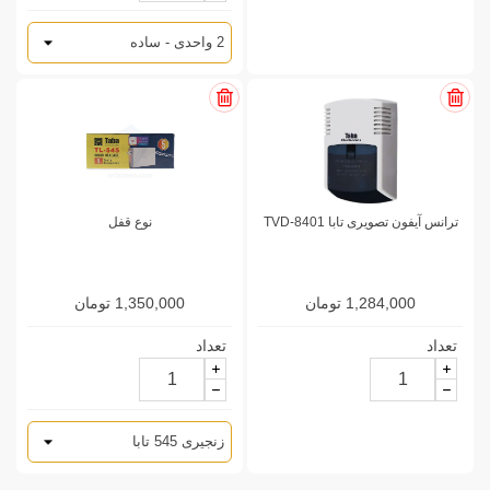
ترانس آیفون تصویری تابا TVD-8401
نوع قفل
1,284,000 تومان
1,350,000 تومان
تعداد
تعداد