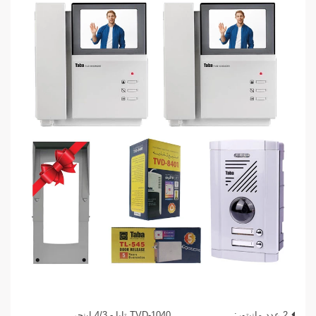
2 عدد مانیتور:
TVD-1040 تابا - 4/3 اینچی