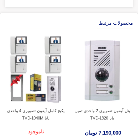
محصولات مرتبط
پنل آیفون تصویری 2 واحدی ثمین
پکیج کامل آیفون تصویری 4 واحدی
تابا TVD-1820
تابا TVD-1040M
ناموجود
7,190,000 تومان