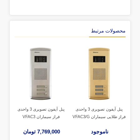
محصولات مرتبط
پنل آیفون تصویری 3 واحدی
پنل آیفون تصویری 3 واحدی
فراز طلایی سیماران VFAC3/G
فراز سیماران VFAC3
فراز کا
ناموجود
7,769,000 تومان