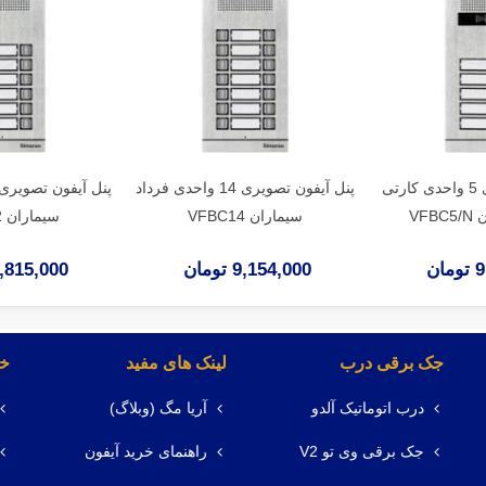
پنل آیفون تصویری 5 واحدی کارتی
پنل آیفون تصویری 14 واحدی فرداد
VF
سیماران VFBC14
سیماران VFBC12
ان
9,154,000 تومان
8,815,000 توم
جک برقی درب
لینک های مفید
خد
درب اتوماتیک آلدو
آریا مگ (وبلاگ)
جک برقی وی تو V2
راهنمای خرید آیفون