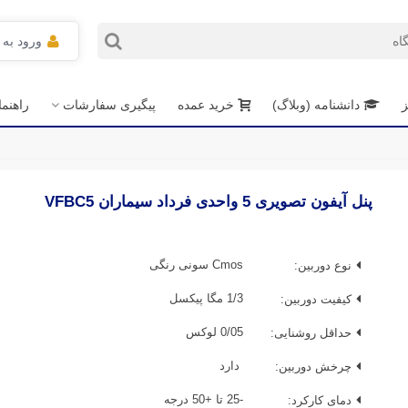
ورود به
ز
دانشنامه (وبلاگ)
خرید عمده
پیگیری سفارشات
راهنم
پنل آیفون تصویری 5 واحدی فرداد سیماران VFBC5
نوع دوربین:
Cmos سونی رنگی
کیفیت دوربین:
1/3 مگا پیکسل
حداقل روشنایی:
0/05 لوکس
چرخش دوربین:
دارد
دمای کارکرد:
-25 تا +50 درجه