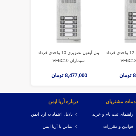
پنل آیفون تصویری 12 واحدی فرداد
پنل آیفون تصویری 10 واحدی فرداد
سیماران VFBC10
سیماران VFBC7
ان
8,477,000 تومان
8,126,000 توم
مات مشتریان
درباره آریا ایمن
راهنمای ثبت نام و خرید
دلایل اعتماد به آریا ایمن
قوانین و مقررات
تماس با آریا ایمن