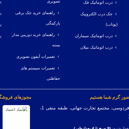
تصویری
درب اتوماتیک فک
راهنمای خرید جک برقی
جک درب الکتروپیک
پارکینگی
(یوتاب)
راهنمای خرید دوربین مدار
درب اتوماتیک سیماران
بسته
درب اتوماتیک میلان
تعمیرات آیفون تصویری
تعمیرات سیستم های
حفاظتی
ضور گرم شما هستیم
مجوزهای فروشگاه
میدان فردوسی، مجتمع تجارت جهانی، طبقه منفی 1،
چهارشنبه:
(9
صبح تا 4 بعدازظهر)