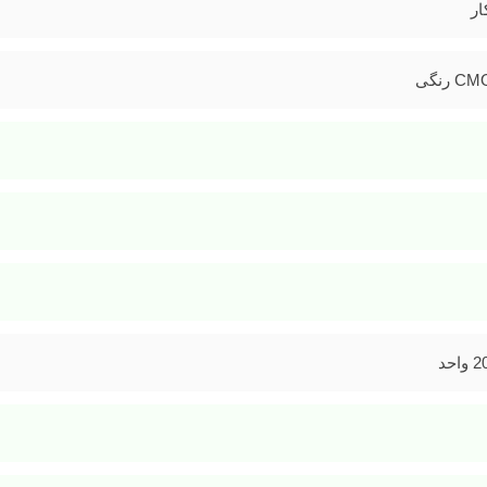
ار
 رنگی