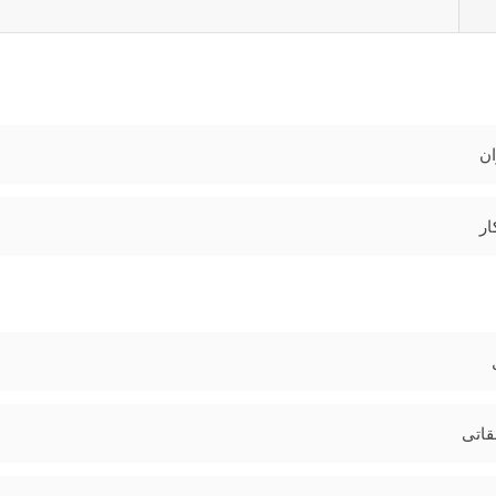
ان
ار
اتی