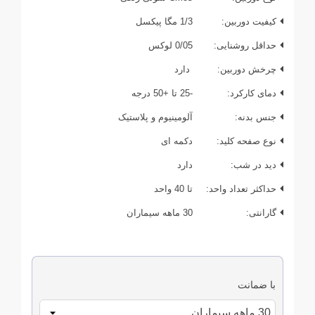
کیفیت دوربین:
1/3 مگا پیکسل
حداقل روشنایی:
0/05 لوکس
چرخش دوربین:
دارد
دمای کارکرد:
-25 تا +50 درجه
جنس بدنه:
آلومینیوم و پلاستیک
نوع صفحه کلید:
دکمه ای
دید در شب:
دارد
حداکثر تعداد واحد:
تا 40 واحد
گارانتی:
30 ماهه سیماران
با ضمانت