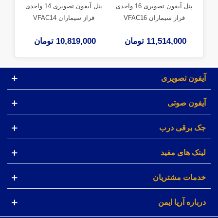
پنل آیفون تصویری 16 واحدی
پنل آیفون تصویری 14 واحدی
فراز سیماران VFAC16
فراز سیماران VFAC14
فر
11,514,000 تومان
10,819,000 تومان
000
آیفون تصویری
آیفون صوتی
جک برقی درب
لینک های مفید
خدمات مشتریان
درباره آریا ایمن