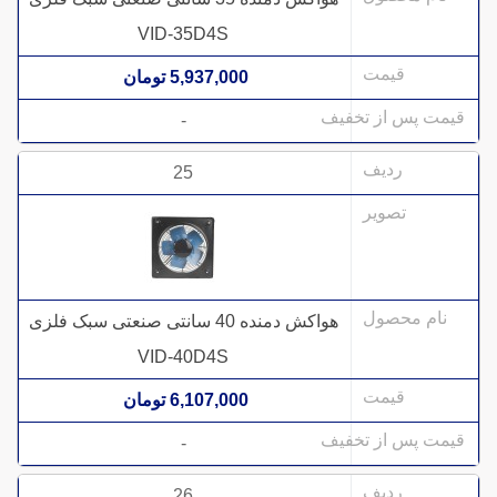
VID-35D4S
5,937,000 تومان
-
25
هواکش دمنده 40 سانتی صنعتی سبک فلزی
VID-40D4S
6,107,000 تومان
-
26