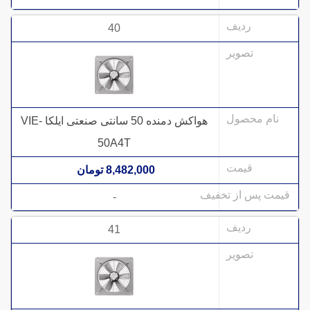
40
هواکش دمنده 50 سانتی صنعتی ایلکا VIE-
50A4T
8,482,000 تومان
-
41