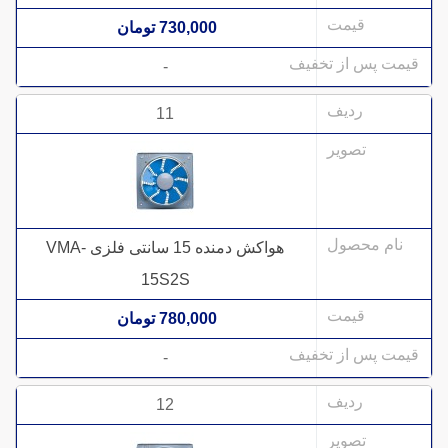
730,000 تومان
-
11
هواکش دمنده 15 سانتی فلزی VMA-
15S2S
780,000 تومان
-
12