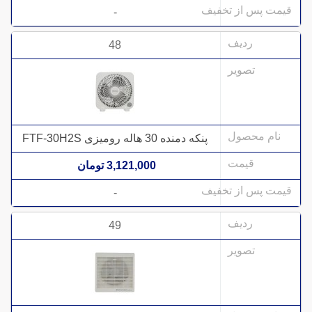
-
48
پنکه دمنده 30 هاله رومیزی FTF-30H2S
3,121,000 تومان
-
49