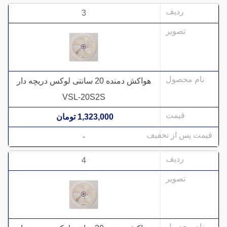
3
هواکش دمنده 20 سانتی لوکس دریچه دار
VSL-20S2S
1,323,000 تومان
-
4