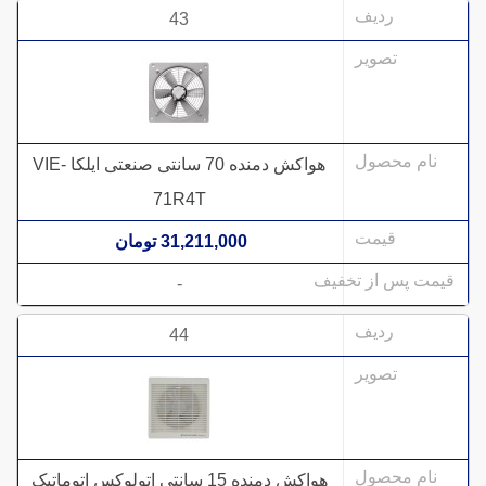
43
هواکش دمنده 70 سانتی صنعتی ایلکا VIE-
71R4T
31,211,000 تومان
-
44
هواکش دمنده 15 سانتی اتولوکس اتوماتیک