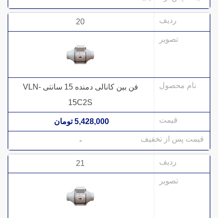
20
فن بین کانالی دمنده 15 سانتی VLN-
15C2S
5,428,000 تومان
-
21