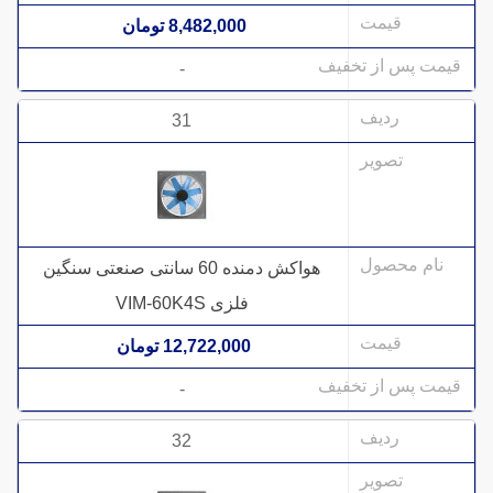
8,482,000 تومان
-
31
هواکش دمنده 60 سانتی صنعتی سنگین
فلزی VIM-60K4S
12,722,000 تومان
-
32