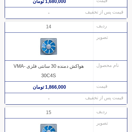
1,680,000 تومان
-
14
هواکش دمنده 30 سانتی فلزی VMA-
30C4S
1,866,000 تومان
-
15