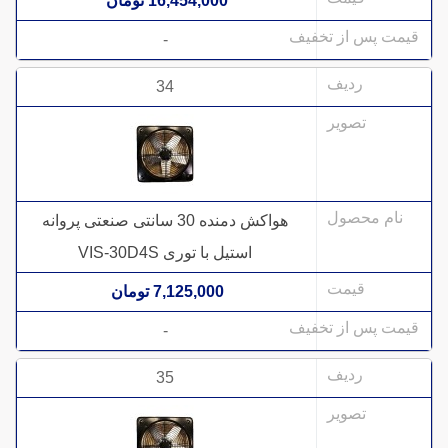
16,454,000 تومان
-
34
هواکش دمنده 30 سانتی صنعتی پروانه
استیل با توری VIS-30D4S
7,125,000 تومان
-
35