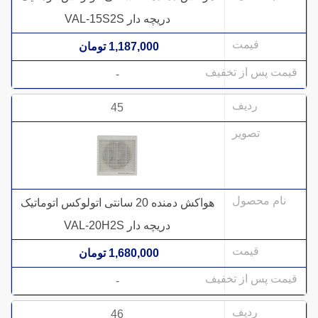
دریچه دار VAL-15S2S
1,187,000 تومان
-
45
هواکش دمنده 20 سانتی اتولوکس اتوماتیک
دریچه دار VAL-20H2S
1,680,000 تومان
-
46