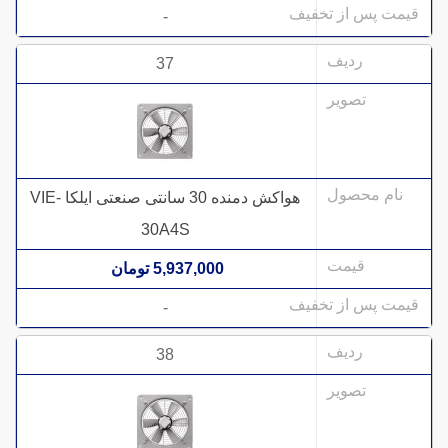
-
37
هواکش دمنده 30 سانتی صنعتی ایلکا VIE-
30A4S
5,937,000 تومان
-
38