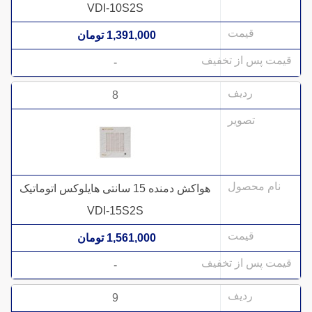
VDI-10S2S
1,391,000 تومان
-
8
هواکش دمنده 15 سانتی هایلوکس اتوماتیک
VDI-15S2S
1,561,000 تومان
-
9