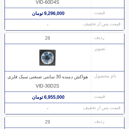
VID-60D4S
9,296,000 تومان
-
28
هواکش دمنده 30 سانتی صنعتی سبک فلزی
VID-30D2S
6,955,000 تومان
-
29