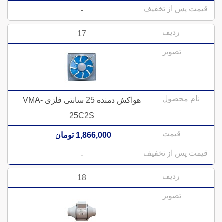
-
17
هواکش دمنده 25 سانتی فلزی VMA-
25C2S
1,866,000 تومان
-
18