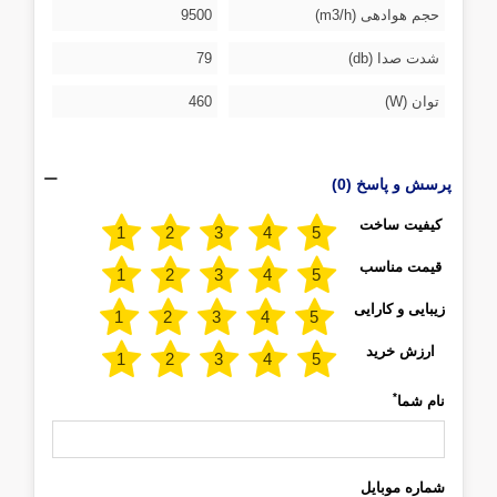
حجم هوادهی (m3/h)
9500
شدت صدا (db)
79
توان (W)
460
پرسش و پاسخ (0)
کیفیت ساخت
قیمت مناسب
زیبایی و کارایی
ارزش خرید
*
نام شما
شماره موبایل