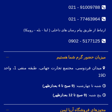
91009788 - 021
77463964 - 021
ارتباط از طریق پیام رسان های داخلی ( ایتا - بله - روبیکا)
5177125 - 0902
میزبان حضور گرم شما هستیم
میدان فردوسی، مجتمع تجارت جهانی، طبقه منفی 1، واحد
19D
شنبه تا چهارشنبه:
(9
صبح تا 4 بعدازظهر)
پنج شنبه:
(9 صبح تا 12 بعدازظهر)
مجوزهای فروشگاه آریا ایمن