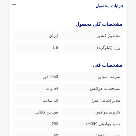
جزئیات محصول
مشخصات کلی محصول
محصول کشور
ایران
وزن (کیلوگرم)
1.6
مشخصات فنی
سرعت موتور
2450 دور
مشخصات هواکش
54 وات
سایز (سانتی متر)
10 سانت
کاربری هواکش
فن بین کانالی
حجم هوادهی (m3/h)
280
شدت صدا (db)
50