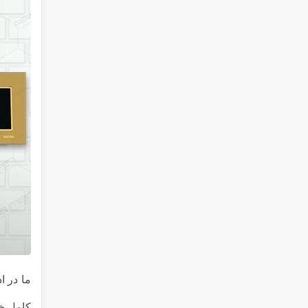
ما در ا
کامل خر