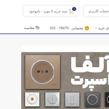
0
 حساب کاربری
سبد خرید
0
مورد
-
ناموجود
مقایسه
ای خرید
پشتیبانی : 78475 - 021