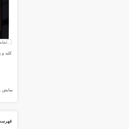
کلید و 
نمایش 1 تا 6 از 6 مورد
فهرست