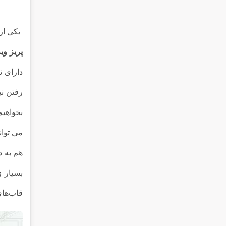
یکی از
پریز وی
دارای ن
رفتن نی
بخواهیم
می توان
هم به د
بسیار ز
قاب‌های