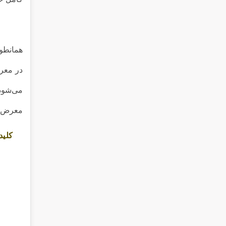
همانطور
در معرض
می‌شود،
معرض چش
کلید