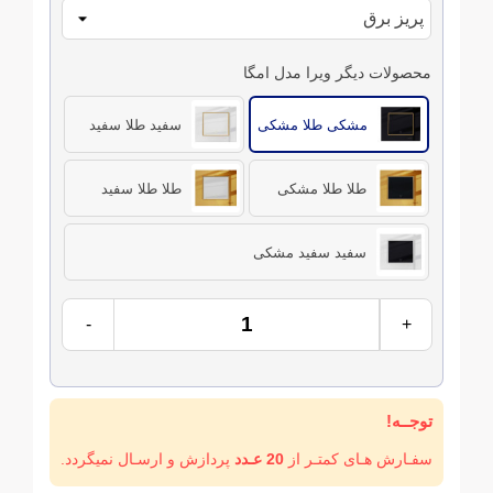
محصولات دیگر ویرا مدل امگا
مشکی طلا مشکی
سفید طلا سفید
طلا طلا مشکی
طلا طلا سفید
سفید سفید مشکی
-
+
توجــه!
سفـارش هـای کمتـر از
20 عـدد
پردازش و ارسـال نمیگردد.