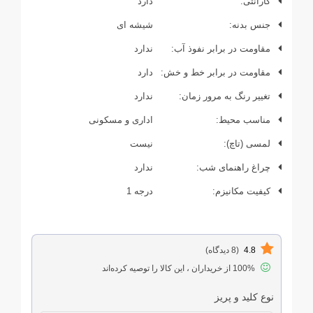
گارانتی:
دارد
جنس بدنه:
شیشه ای
مقاومت در برابر نفوذ آب:
ندارد
مقاومت در برابر خط و خش:
دارد
تغییر رنگ به مرور زمان:
ندارد
مناسب محیط:
اداری و مسکونی
لمسی (تاچ):
نیست
چراغ راهنمای شب:
ندارد
کیفیت مکانیزم:
درجه 1
4.8
(8 دیدگاه)
100% از خریداران ، این کالا را توصیه کرده‌اند
نوع کلید و پریز