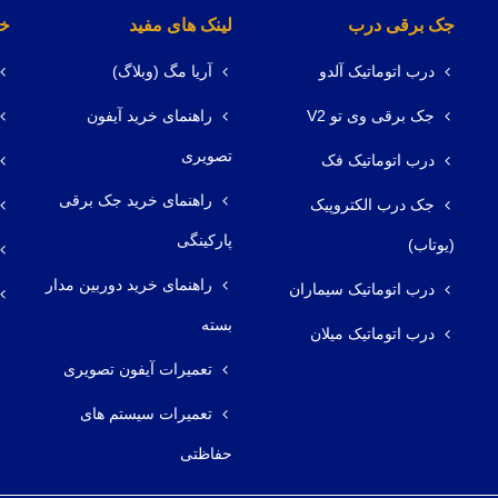
جک برقی درب
لینک های مفید
خد
درب اتوماتیک آلدو
آریا مگ (وبلاگ)
جک برقی وی تو V2
راهنمای خرید آیفون
تصویری
درب اتوماتیک فک
راهنمای خرید جک برقی
جک درب الکتروپیک
پارکینگی
(یوتاب)
راهنمای خرید دوربین مدار
درب اتوماتیک سیماران
بسته
درب اتوماتیک میلان
تعمیرات آیفون تصویری
تعمیرات سیستم های
حفاظتی