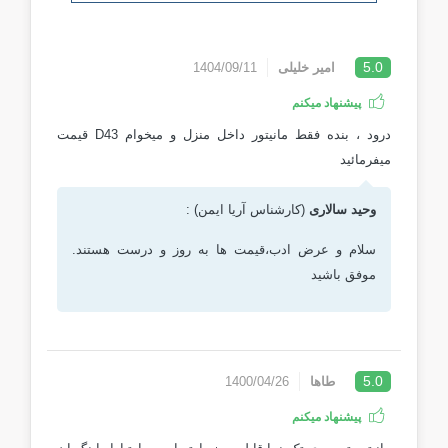
5.0
امیر خلیلی
1404/09/11
پیشنهاد میکنم
درود ، بنده فقط مانیتور داخل منزل و میخوام D43 قیمت
میفرمائید
وحید سالاری
(کارشناس آریا ایمن) :
سلام و عرض ادب،قیمت ها به روز و درست هستند.
موفق باشید
5.0
طاها
1400/04/26
پیشنهاد میکنم