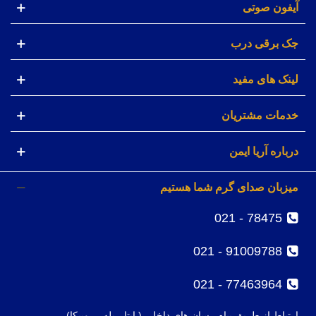
آیفون صوتی
جک برقی درب
لینک های مفید
خدمات مشتریان
درباره آریا ایمن
میزبان صدای گرم شما هستیم
78475 - 021
91009788 - 021
77463964 - 021
ارتباط از طریق پیام رسان های داخلی ( ایتا - بله - روبیکا)