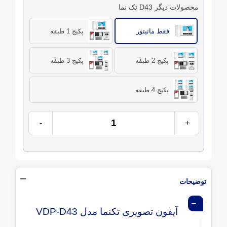
محصولات دیگر D43 تک نما
فقط مانیتور
پکیج 1 طبقه
پکیج 2 طبقه
پکیج 3 طبقه
پکیج 4 طبقه
-
+
توضیحات
آیفون تصویری تکنما مدل VDP-D43