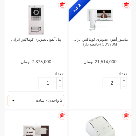
2
ع
د
د
مانیتور آیفون تصویری کوماکس ایرانی
پنل آیفون تصویری کوماکس ایرانی
CDV70M (حافظه دار)
21,514,000 تومان
7,375,000 تومان
تعداد
تعداد