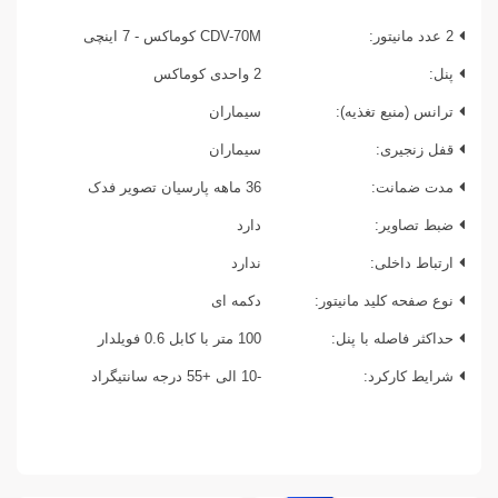
2 عدد مانیتور:
CDV-70M کوماکس - 7 اینچی
پنل:
2 واحدی کوماکس
ترانس (منبع تغذیه):
سیماران
قفل زنجیری:
سیماران
مدت ضمانت:
36 ماهه پارسیان تصویر فدک
ضبط تصاویر:
دارد
ارتباط داخلی:
ندارد
نوع صفحه کلید مانیتور:
دکمه ای
حداکثر فاصله با پنل:
100 متر با کابل 0.6 فویلدار
شرایط کارکرد:
-10 الی +55 درجه سانتیگراد