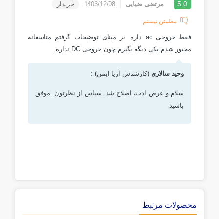
5.0
مرتضی ضیایی
1403/12/08
خریدار
مطمئن نیستم
فقط خروجی ac داره. بر مبنای توضیحات گرفتم متاسفانه
مجبور شدم یکی دیگه بگیرم چون خروجی DC نداره.
وحید سالاری
(کارشناس آریا ایمن) :
سلام و عرض ادب، اصلاح شد. سپاس از نظرتون. موفق
باشید
محصولات مرتبط