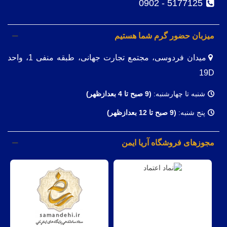
5177125 - 0902
میزبان حضور گرم شما هستیم
میدان فردوسی، مجتمع تجارت جهانی، طبقه منفی 1، واحد
19D
شنبه تا چهارشنبه:
(9
صبح تا 4 بعدازظهر)
پنج شنبه:
(9 صبح تا 12 بعدازظهر)
مجوزهای فروشگاه آریا ایمن