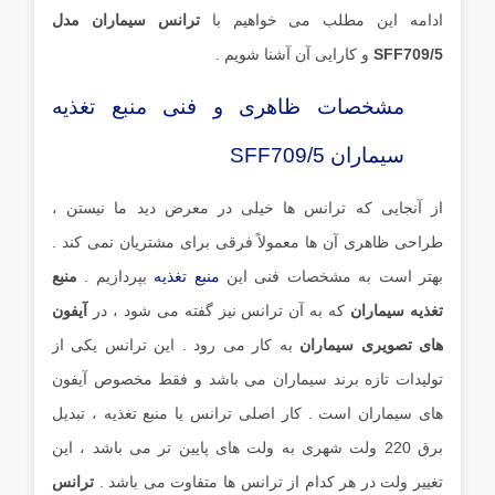
ادامه این مطلب می خواهیم با
ترانس سیماران مدل
SFF709/5
و کارایی آن آشنا شویم .
مشخصات ظاهری و فنی منبع تغذیه
سیماران SFF709/5
از آنجایی که ترانس ها خیلی در معرض دید ما نیستن ،
طراحی ظاهری آن ها معمولاً فرقی برای مشتریان نمی کند .
بهتر است به مشخصات فنی این
منبع تغذیه
بپردازیم .
منبع
تغذیه سیماران
که به آن ترانس نیز گفته می شود ، در
آیفون
های تصویری سیماران
به کار می رود . این ترانس یکی از
تولیدات تازه برند سیماران می باشد و فقط مخصوص آیفون
های سیماران است . کار اصلی ترانس یا منبع تغذیه ، تبدیل
برق 220 ولت شهری به ولت های پایین تر می باشد ، این
تغییر ولت در هر کدام از ترانس ها متفاوت می باشد .
ترانس