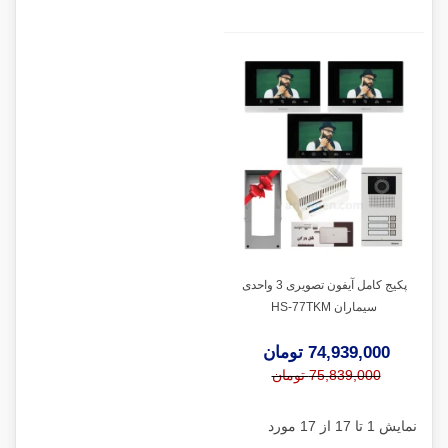
پکیج کامل آیفون تصویری 3 واحدی
سیماران HS-77TKM
74,939,000 تومان
75,839,000 تومان
نمایش 1 تا 17 از 17 مورد