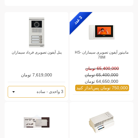
3
ع
د
د
مانیتور آیفون تصویری سیماران HS-
پنل آیفون تصویری فرداد سیماران
78M
65,400,000 تومان
65,400,000 تومان
7,619,000 تومان
64,650,000 تومان
750,000 تومان پس‌انداز کنید