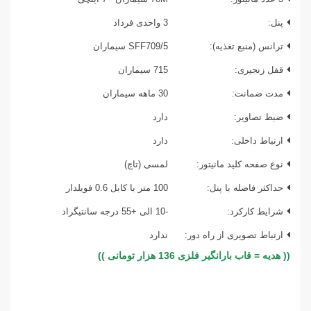
پنل:
3 واحدی فرداد
ترانس (منبع تغذیه):
SFF709/5 سیماران
قفل زنجیری:
715 سیماران
مدت ضمانت:
30 ماهه سیماران
ضبط تصاویر:
دارد
ارتباط داخلی:
دارد
نوع صفحه کلید مانیتور:
لمسی (تاچ)
حداکثر فاصله با پنل:
100 متر با کابل 0.6 فویلدار
شرایط کارکرد:
-10 الی +55 درجه سانتیگراد
ارتباط تصویری از راه دور:
ندارد
(( هدیه = قاب بارانگیر فلزی 136 هزار تومانی ))