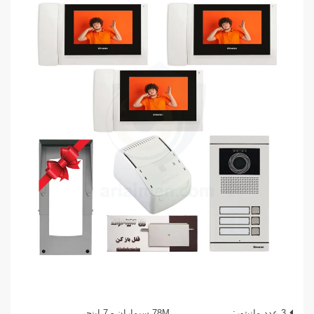
3 عدد مانیتور:
78M سیماران - 7 اینچی