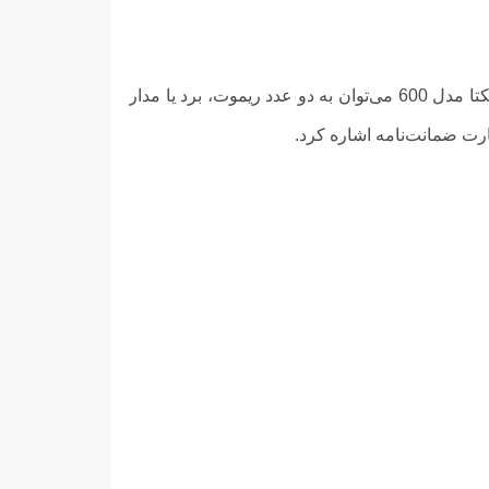
با خرید جک پارکینگ یکتا مدل 600 شما اقلامی را نیز در کنار این محصول خواهید دید. از اقلام همراه جک پارکینگ یکتا مدل 600 می‌توان به دو عدد ریموت، برد یا مدار
رت ضمانت‌نامه اشاره کرد.