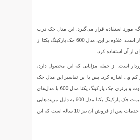
 درب‌های بازویی با حداکثر وزن 450کیلوگرم و عرض 4 متر برای هر لنگه مورد استفاده قرار می‌گیرد. این مدل جک درب
پارکینگی دارای استاندارد حفاظتی IP44 بوده و این امر به منزله مقاومت بالای محصول در برابر نفوذ آب و گردوغبار است. علاوه بر این، مدل 600 جک پارکینگ یکتا از
وبت برخوردار است. از جمله مزایایی که این محصول دارد،
م و... اشاره کرد. پس با این تفاسیر این مدل جک
درب پارکینگی یکی از بهترین گزینه¬های موجود در بازار برای استفاده است. رقبا اگر قصد اظهار نظر پیرامون تفاوت و برتری جک پارکینگ یکتا مدل 600 با مدل‌های
مشابه آن در بازار را داشته باشیم، می‌توانیم به جرات بگوییم که قیمت و کیفیت این جک دلیل محبوبیت آن است. قیمت جک پارکینگ یکتا مدل 600 به دلیل مزیت‌هایی
همچون کیفیت ساخت بالا، حرکت منظم و یکنواخت و... به صرفه و منصفانه است. گارانتی این محصول 36 ماهه و خدمات پس از فروش آن نیز 10 ساله است که این