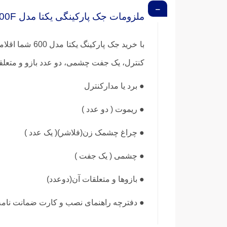
ملزومات جک پارکینگی یکتا مدل 600F
کنترل، یک جفت چشمی، دو عدد بازو و متعلق
● برد یا مدارکنترل
● ریموت ( دو عدد )
● چراغ چشمک زن(فلاشر)( یک عدد )
● چشمی ( یک جفت )
● بازوها و متعلقات آن(دوعدد)
● دفترچه راهنمای نصب و کارت ضمانت نامه