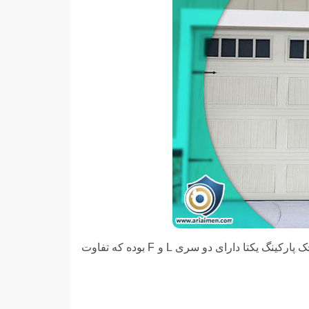
محل قرارگیری موتور جک پارکینگی یکتا مدل 600 به سمت بالا بوده و دارای سوییچ خلاص‌کن نیز است. مدل 600 جک پارکینگ یکتا دارای دو سری L و F بوده که تفاوت