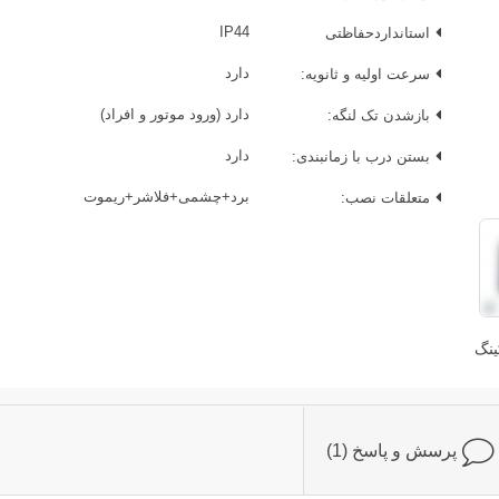
استانداردحفاظتی
IP44
سرعت اولیه و ثانویه:
دارد
بازشدن تک لنگه:
دارد (ورود موتور و افراد)
بستن درب با زمانبندی:
دارد
متعلقات نصب:
برد+چشمی+فلاشر+ریموت
ینگ
پرسش و پاسخ (1)