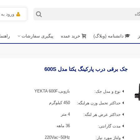
ورود به
ز
دانشنامه (وبلاگ)
خرید عمده
پیگیری سفارشات
راهنم
جک برقی درب پارکینگ یکتا مدل 600S
نوع و مدل جک:
بازویی،YEKTA 600F
حداکثر تحمل وزن هرلنگه:
450 کیلوگرم
حداکثر عرض هر لنگه:
4 متر
مدت گارانتی:
36 ماهه
ولتاژ مورد نیاز:
220Vac~50Hz