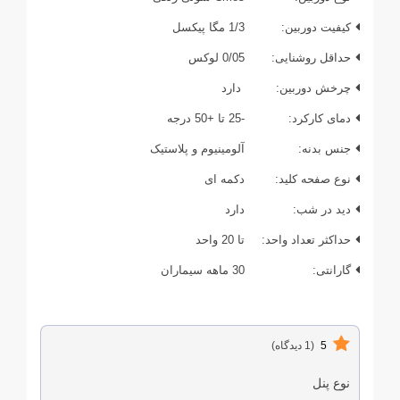
کیفیت دوربین:
1/3 مگا پیکسل
حداقل روشنایی:
0/05 لوکس
چرخش دوربین:
دارد
دمای کارکرد:
-25 تا +50 درجه
جنس بدنه:
آلومینیوم و پلاستیک
نوع صفحه کلید:
دکمه ای
دید در شب:
دارد
حداکثر تعداد واحد:
تا 20 واحد
گارانتی:
30 ماهه سیماران
5
(1 دیدگاه)
نوع پنل