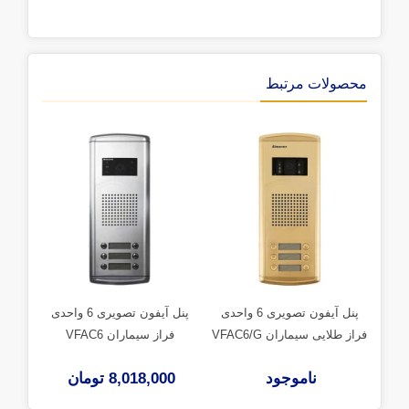
محصولات مرتبط
پنل آیفون تصویری 6 واحدی
پنل آیفون تصویری 6 واحدی
فراز طلایی سیماران VFAC6/G
فراز سیماران VFAC6
فراز کا
ناموجود
8,018,000 تومان