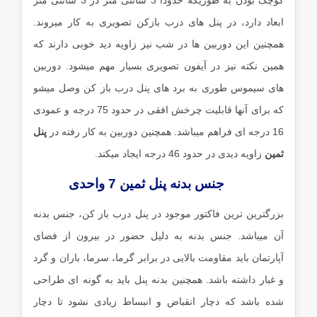
کوچک بودن به طوریکه حدودا 3 سانتی متر در 3 سانتی متر
ابعاد دارد، در پنل های درب بازکن تصویری به کار میروند.
همچنین این دوربین ها در شب نیز زاویه دید خوبی دارند که
همین نکته نیز در آیفون تصویری بسیار مهم میشود. دوربین
های سیموس طوری به برد های پنل درب باز کن وصل میشو
که برای آنها قابلیت چرخش افقی در حدود 75 درجه و عمودی
16 درجه ای فراهم میباشد. همچنین دوربین به کار رفته در
پنل
ثمین
زاویه دیدی در حدود 46 درجه ایجاد میکند.
جنس بدنه پنل ثمین 7 واحدی
بزرگترین ترین فاکتور موجود در پنل درب باز کن، جنس بدنه
آن میباشد. جنس بدنه به دلیل حضور در بیرون از فضای
آپارتمان باید مقاومت بالایی در برابر گرما، سرما، باران و گرد
و غبار داشته باشد. همچنین بدنه پنل باید به گونه ای طراحی
شده باشد که دچار انقباض و انبساط زیادی نشود تا دچار