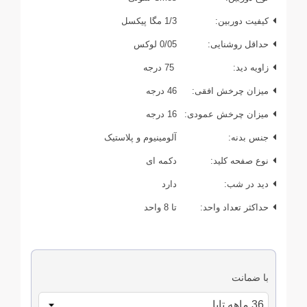
کیفیت دوربین:
1/3 مگا پیکسل
حداقل روشنایی:
0/05 لوکس
زاویه دید:
75 درجه
میزان چرخش افقی:
46 درجه
میزان چرخش عمودی:
16 درجه
جنس بدنه:
آلومینیوم و پلاستیک
نوع صفحه کلید:
دکمه ای
دید در شب:
دارد
حداکثر تعداد واحد:
تا 8 واحد
با ضمانت