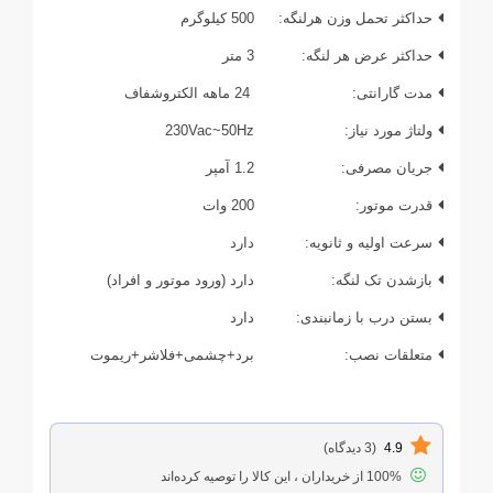
حداکثر تحمل وزن هرلنگه:
500 کیلوگرم
حداکثر عرض هر لنگه:
3 متر
مدت گارانتی:
24 ماهه الکتروشفاف
ولتاژ مورد نیاز:
230Vac~50Hz
جریان مصرفی:
1.2 آمپر
قدرت موتور:
200 وات
سرعت اولیه و ثانویه:
دارد
بازشدن تک لنگه:
دارد (ورود موتور و افراد)
بستن درب با زمانبندی:
دارد
متعلقات نصب:
برد+چشمی+فلاشر+ریموت
4.9
(3 دیدگاه)
100% از خریداران ، این کالا را توصیه کرده‌اند