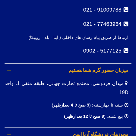
91009788 - 021
77463964 - 021
ارتباط از طریق پیام رسان های داخلی ( ایتا - بله - روبیکا)
5177125 - 0902
میزبان حضور گرم شما هستیم
میدان فردوسی، مجتمع تجارت جهانی، طبقه منفی 1، واحد
19D
شنبه تا چهارشنبه:
(9
صبح تا 4 بعدازظهر)
پنج شنبه:
(9 صبح تا 12 بعدازظهر)
مجوزهای فروشگاه آریا ایمن