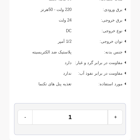
برق ورودی:
220 ولت - 50هرتز
برق خروجی:
24 ولت
نوع خروجی:
DC
توان خروجی:
1/2 آمپر
جنس بدنه:
پلاستیک ضد الکتریسیته
مقاومت در برابر گرد و غبار:
دارد
مقاومت در برابر نفوذ آب:
ندارد
مورد استفاده:
تغذیه پنل های تکنما
-
+