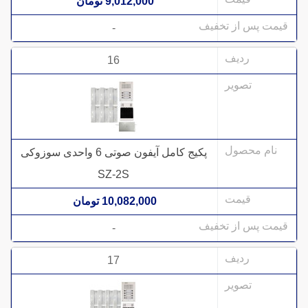
9,012,000 تومان
-
16
پکیج کامل آیفون صوتی 6 واحدی سوزوکی
SZ-2S
10,082,000 تومان
-
17