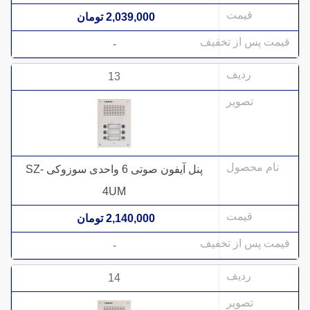
2,039,000 تومان
-
13
پنل آیفون صوتی 6 واحدی سوزوکی SZ-
4UM
2,140,000 تومان
-
14