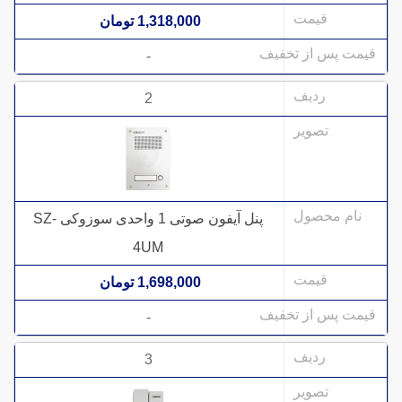
1,318,000 تومان
-
2
پنل آیفون صوتی 1 واحدی سوزوکی SZ-
4UM
1,698,000 تومان
-
3