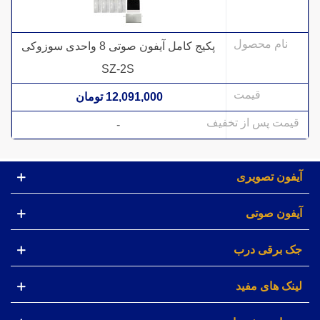
پکیج کامل آیفون صوتی 8 واحدی سوزوکی
SZ-2S
12,091,000 تومان
-
آیفون تصویری
آیفون صوتی
جک برقی درب
لینک های مفید