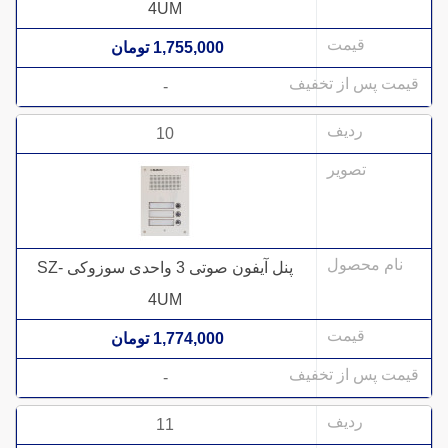
4UM
1,755,000 تومان
-
10
پنل آیفون صوتی 3 واحدی سوزوکی SZ-
4UM
1,774,000 تومان
-
11