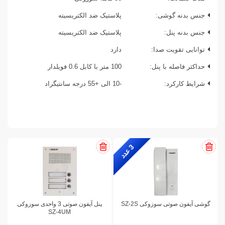
جنس بدنه گوشی:
پلاستیک ضد الکتریسیته
جنس بدنه پنل:
پلاستیک ضد الکتریسیته
توانایی تقویت صدا:
دارد
حداکثر فاصله با پنل:
100 متر با کابل 0.6 فویلدار
شرایط کارکرد:
-10 الی +55 درجه سانتیگراد
3
ع
د
د
گوشی آیفون صوتی سوزوکی SZ-2S
پنل آیفون صوتی 3 واحدی سوزوکی
SZ-4UM