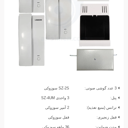
3 عدد گوشی صوتی:
SZ-2S سوزوکی
پنل:
3 واحدی SZ-4UM
ترانس (منبع تغذیه):
2 آمپر سوزوکی
قفل زنجیری:
قفل سوزوکی
مدت ضمانت:
36 ماهه سوزوکی